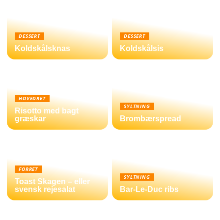
DESSERT
DESSERT
Koldskålsknas
Koldskålsis
HOVEDRET
SYLTNING
Risotto med bagt
græskar
Brombærspread
FORRET
SYLTNING
Toast Skagen – eller
svensk rejesalat
Bar-Le-Duc ribs