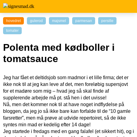
hovedret
gulerod
majsmel
parmesan
persille
tomater
Polenta med kødboller i
tomatsauce
Jeg har fået et deltidsjob som madmor i et lille firma; det er
ikke nok til at jeg kan leve af det, men foreløbig supersjovt
for et madøre som mig – hvad jeg så skal finde af
supplerende arbejde må pt. stå hen i det uvisse!
Nå, men det kommer nok til at have noget indflydelse på
bloggen, da jeg jo så ikke bare kan forfalde til de “10 gamle
farsretter”, men må prøve at udvide repertoiret, så de ikke
syntes min mad er kedelig efter 14 dage!
Jeg startede i fredags med en gang falafel (et sikkert hit), og i