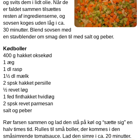
og svits dem i lidt olie. Når de
er faldet sammen tilsættes
resten af ingredienserne, og
sovsen koges uden låg i ca.
30 minutter. Blend sovsen med
en stavblender om smag den til med salt og peber.
Kødboller
400 g hakket oksekød
1 æg
1 dl rasp
1½ dl mælk
2 spsk hakket persille
½ revet løg
1 fed finthakket hvidløg
2 spsk revet parmesan
salt og peber
Rør farsen sammen og lad den stå på køl og “sætte sig” en
halv times tid. Rulles til små boller, der kommes i den
småsimrende tomatsauce. Lad den simre i ca. 20 minutter.