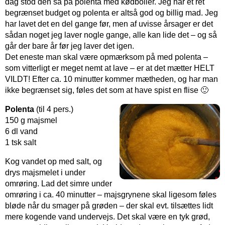
dag stod den så på polenta med kødboller. Jeg har et ret
begrænset budget og polenta er altså god og billig mad. Jeg
har lavet det en del gange før, men af uvisse årsager er det
sådan noget jeg laver nogle gange, alle kan lide det – og så
går der bare år før jeg laver det igen.
Det eneste man skal være opmærksom på med polenta –
som vitterligt er meget nemt at lave – er at det mætter HELT
VILDT! Efter ca. 10 minutter kommer mætheden, og har man
ikke begrænset sig, føles det som at have spist en flise 🙂
Polenta
(til 4 pers.)
150 g majsmel
6 dl vand
1 tsk salt
Kog vandet op med salt, og
drys majsmelet i under
omrøring. Lad det simre under
omrøring i ca. 40 minutter – majsgrynene skal ligesom føles
bløde når du smager på grøden – der skal evt. tilsættes lidt
mere kogende vand undervejs. Det skal være en tyk grød,