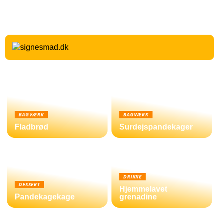
BAGVÆRK
BAGVÆRK
Fladbrød
Surdejspandekager
DRIKKE
DESSERT
Hjemmelavet
Pandekagekage
grenadine