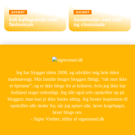
DESSERT
DESSERT
Irsk kaffegranité med
Semifreddo med bær
flødeskum
og chokolade
Jeg har blogget siden 2008, og udvikler mig hele tiden
madmæssigt. Min familie bruger bloggen flittigt, “når mor ikke
er hjemme”, og er ikke blege for at kritisere, hvis jeg ikke har
forklaret noget ordentligt. Jeg slår også selv opskrifter op på
bloggen; man kan jo ikke huske alting. Jeg henter inspiration til
opskrifter alle steder fra; når jeg spiser ude, læser kogebøger,
læser blogs osv.
- Signe Vinther, stifter af signesmad.dk