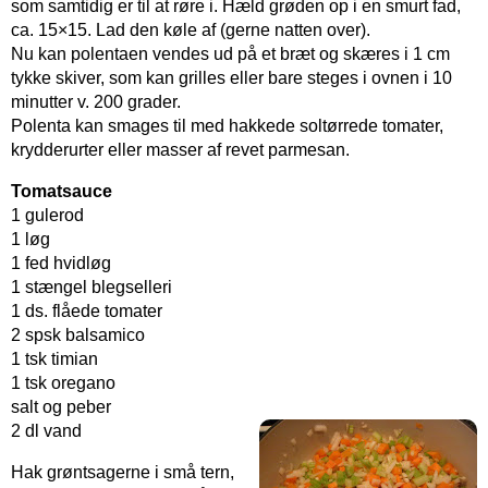
som samtidig er til at røre i. Hæld grøden op i en smurt fad,
ca. 15×15. Lad den køle af (gerne natten over).
Nu kan polentaen vendes ud på et bræt og skæres i 1 cm
tykke skiver, som kan grilles eller bare steges i ovnen i 10
minutter v. 200 grader.
Polenta kan smages til med hakkede soltørrede tomater,
krydderurter eller masser af revet parmesan.
Tomatsauce
1 gulerod
1 løg
1 fed hvidløg
1 stængel blegselleri
1 ds. flåede tomater
2 spsk balsamico
1 tsk timian
1 tsk oregano
salt og peber
2 dl vand
Hak grøntsagerne i små tern,