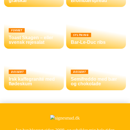
græskar
Brombærspread
FORRET
SYLTNING
Toast Skagen – eller
svensk rejesalat
Bar-Le-Duc ribs
DESSERT
DESSERT
Irsk kaffegranité med
Semifreddo med bær
flødeskum
og chokolade