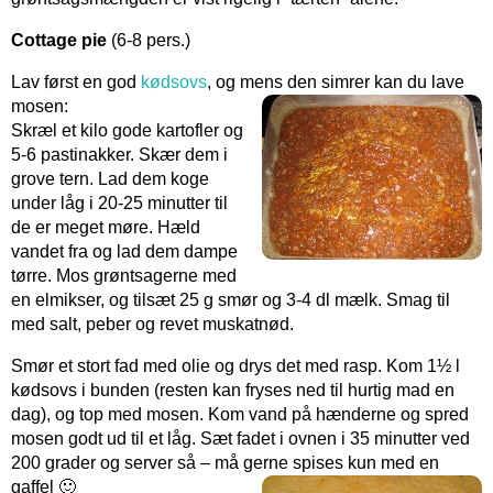
Cottage pie
(6-8 pers.)
Lav først en god
kødsovs
, og mens den simrer kan du lave
mosen:
Skræl et kilo gode kartofler og
5-6 pastinakker. Skær dem i
grove tern. Lad dem koge
under låg i 20-25 minutter til
de er meget møre. Hæld
vandet fra og lad dem dampe
tørre. Mos grøntsagerne med
en elmikser, og tilsæt 25 g smør og 3-4 dl mælk. Smag til
med salt, peber og revet muskatnød.
Smør et stort fad med olie og drys det med rasp. Kom 1½ l
kødsovs i bunden (resten kan fryses ned til hurtig mad en
dag), og top med mosen. Kom vand på hænderne og spred
mosen godt ud til et låg. Sæt fadet i ovnen i 35 minutter ved
200 grader og server så – må gerne spises kun med en
gaffel 🙂