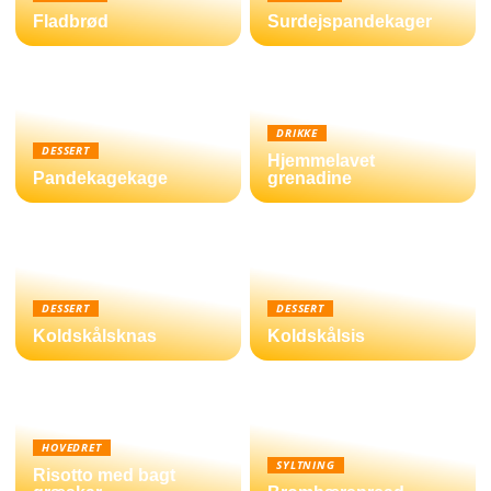
Fladbrød
Surdejspandekager
DRIKKE
DESSERT
Hjemmelavet
Pandekagekage
grenadine
DESSERT
DESSERT
Koldskålsknas
Koldskålsis
HOVEDRET
SYLTNING
Risotto med bagt