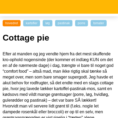
hovedret
kartofler
løg
pastinak
porre
tomater
Cottage pie
Efter at manden og jeg vendte hjem fra det mest skuffende
kro-ophold nogensinde (der kommer et indlæg KUN om det
en af de nærmeste dage) i dag, trængte vi bare til noget god
“comfort food” – altså mad, man ikke rigtig skal tænke så
meget over, men som bare smager supergodt. Jeg havde et
akut behov for rodfrugter, så det endte med en slags cottage
pie, hvor jeg lavede lækker kartoffel-pastinak-mos, samt en
kødsovs med vildt mange grøntsager (porre, løg, hvidløg,
gulerødder og pastinak) – det var bare SÅ lækkert!
Hvorvidt man vil servere lidt grønt til (f.eks. nogle let
dampede rosenkål eller broccoli) er op til en selv, men
grøntsagsmængden er vist rigelig i “tærten” alene.