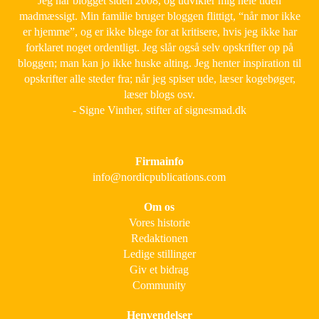
Jeg har blogget siden 2008, og udvikler mig hele tiden
madmæssigt. Min familie bruger bloggen flittigt, “når mor ikke
er hjemme”, og er ikke blege for at kritisere, hvis jeg ikke har
forklaret noget ordentligt. Jeg slår også selv opskrifter op på
bloggen; man kan jo ikke huske alting. Jeg henter inspiration til
opskrifter alle steder fra; når jeg spiser ude, læser kogebøger,
læser blogs osv.
- Signe Vinther, stifter af signesmad.dk
Firmainfo
info@nordicpublications.com
Om os
Vores historie
Redaktionen
Ledige stillinger
Giv et bidrag
Community
Henvendelser