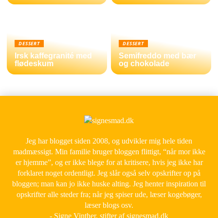
DESSERT
DESSERT
Irsk kaffegranité med
Semifreddo med bær
flødeskum
og chokolade
Jeg har blogget siden 2008, og udvikler mig hele tiden
madmæssigt. Min familie bruger bloggen flittigt, “når mor ikke
er hjemme”, og er ikke blege for at kritisere, hvis jeg ikke har
forklaret noget ordentligt. Jeg slår også selv opskrifter op på
bloggen; man kan jo ikke huske alting. Jeg henter inspiration til
opskrifter alle steder fra; når jeg spiser ude, læser kogebøger,
læser blogs osv.
- Signe Vinther, stifter af signesmad.dk