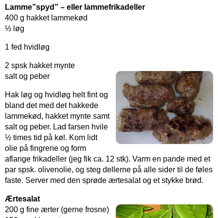
Lamme”spyd” – eller lammefrikadeller
400 g hakket lammekød
½ løg
1 fed hvidløg
2 spsk hakket mynte
salt og peber
Hak løg og hvidløg helt fint og
bland det med det hakkede
lammekød, hakket mynte samt
salt og peber. Lad farsen hvile
½ times tid på køl. Kom lidt
olie på fingrene og form
aflange frikadeller (jeg fik ca. 12 stk). Varm en pande med et
par spsk. olivenolie, og steg dellerne på alle sider til de føles
faste. Server med den sprøde ærtesalat og et stykke brød.
Ærtesalat
200 g fine ærter (gerne frosne)