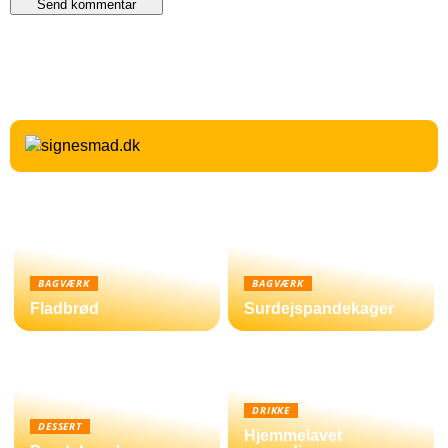
BAGVÆRK
BAGVÆRK
Fladbrød
Surdejspandekager
DRIKKE
DESSERT
Hjemmelavet