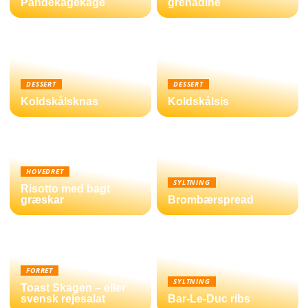
Pandekagekage
grenadine
DESSERT
DESSERT
Koldskålsknas
Koldskålsis
HOVEDRET
SYLTNING
Risotto med bagt
græskar
Brombærspread
FORRET
SYLTNING
Toast Skagen – eller
svensk rejesalat
Bar-Le-Duc ribs