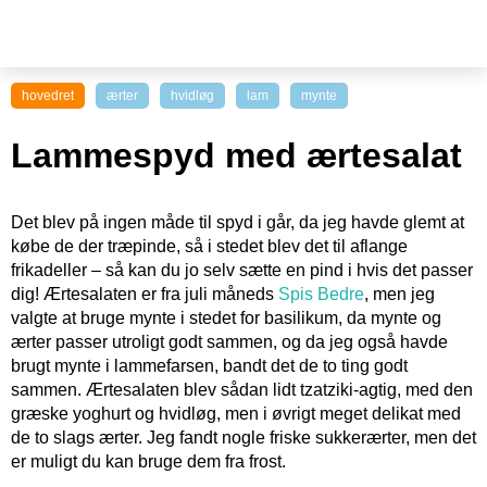
hovedret
ærter
hvidløg
lam
mynte
Lammespyd med ærtesalat
Det blev på ingen måde til spyd i går, da jeg havde glemt at
købe de der træpinde, så i stedet blev det til aflange
frikadeller – så kan du jo selv sætte en pind i hvis det passer
dig! Ærtesalaten er fra juli måneds
Spis Bedre
, men jeg
valgte at bruge mynte i stedet for basilikum, da mynte og
ærter passer utroligt godt sammen, og da jeg også havde
brugt mynte i lammefarsen, bandt det de to ting godt
sammen. Ærtesalaten blev sådan lidt tzatziki-agtig, med den
græske yoghurt og hvidløg, men i øvrigt meget delikat med
de to slags ærter. Jeg fandt nogle friske sukkerærter, men det
er muligt du kan bruge dem fra frost.