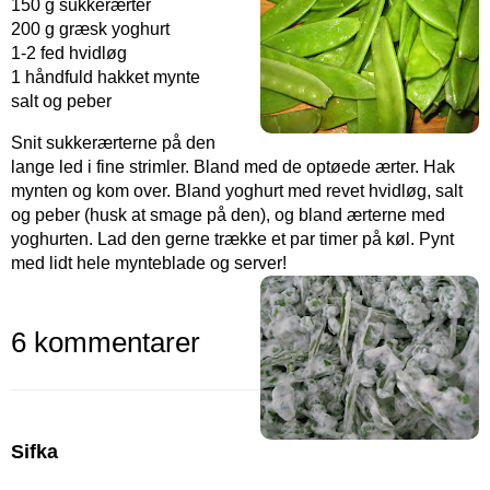
150 g sukkerærter
200 g græsk yoghurt
1-2 fed hvidløg
1 håndfuld hakket mynte
salt og peber
Snit sukkerærterne på den
lange led i fine strimler. Bland med de optøede ærter. Hak
mynten og kom over. Bland yoghurt med revet hvidløg, salt
og peber (husk at smage på den), og bland ærterne med
yoghurten. Lad den gerne trække et par timer på køl. Pynt
med lidt hele mynteblade og server!
6 kommentarer
Sifka