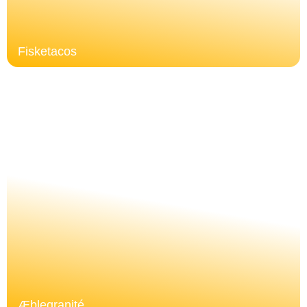
Fisketacos
Æblegranité