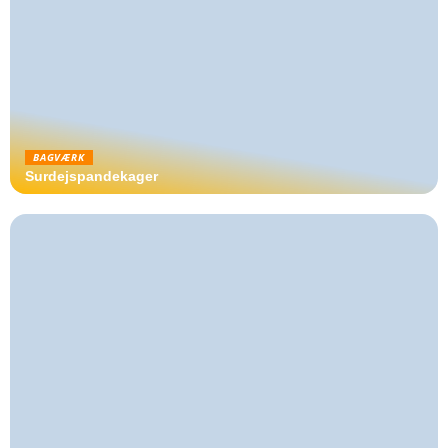
BAGVÆRK
Surdejspandekager