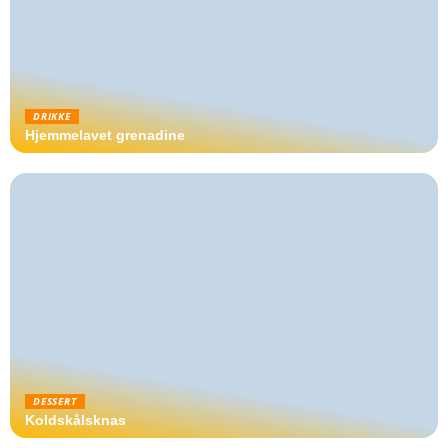
DRIKKE
Hjemmelavet grenadine
DESSERT
Koldskålsknas