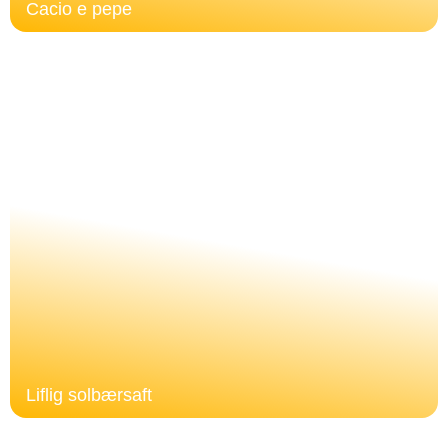
Cacio e pepe
Liflig solbærsaft