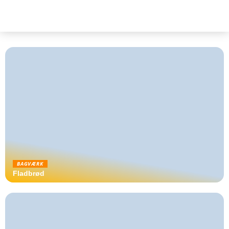
BAGVÆRK
Fladbrød