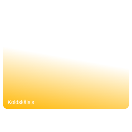
Koldskålsis