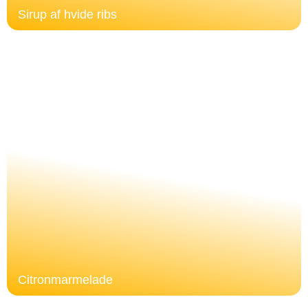
Sirup af hvide ribs
Citronmarmelade