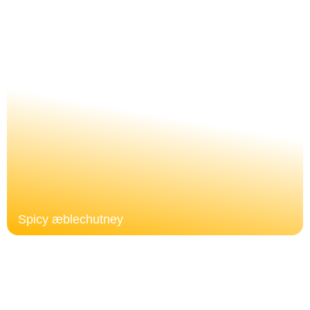
Spicy æblechutney