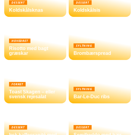
DESSERT
DESSERT
Koldskålsknas
Koldskålsis
HOVEDRET
SYLTNING
Risotto med bagt
græskar
Brombærspread
FORRET
SYLTNING
Toast Skagen – eller
svensk rejesalat
Bar-Le-Duc ribs
DESSERT
DESSERT
Irsk kaffegranité med
Semifreddo med bær