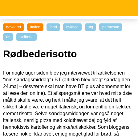
hovedret
Italien
fond
hvidløg
løg
parmesan
ris
rødbede
Rødbederisotto
For nogle uger siden blev jeg interviewet til artikelserien
“min søndagsmiddag” i BT (artiklen blev bragt søndag den
24.maj – desværre skal man have BT plus abonnement for
at læse den online). Et af spørgsmålene var hvad mit sidste
måltid skulle være, og hertil måtte jeg svare, at det helt
sikkert skulle være noget italiensk, og formentlig en lækker,
cremet risotto. Selve søndagsmiddagen var også noget
italiensk, nemlig pizza med koldthævet dej og fyld af
henholdsvis kartofler og skinke/artiskokker. Som bloggens
læsere nok er klar over, er jeg meget glad for brød, så