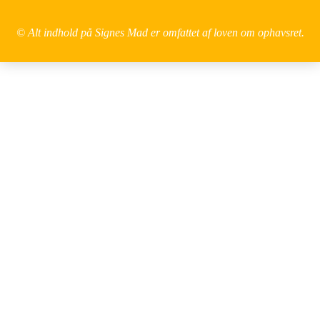
© Alt indhold på Signes Mad er omfattet af loven om ophavsret.