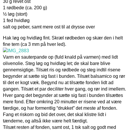
30 g revet ost
1 rødbede (ca. 200 g)
½ løg (stort)
1 fed hvidløg
salt og peber, samt mere ost til at drysse over
Hak løg og hvidløg fint. Skræl rødbeden og skær den i helt
fine tern (ca 3 mm på hver led).
Varm en sauterpande op (fuld knald på varmen) med lidt
olivenolie. Steg løg og hvidløg let; de skal bare blive
gennemsigtige. Tilsæt ris og rødbede og steg indtil risene
begynder at sætte sig fast i bunden. Tilsæt balsamico og rør
til det er kogt væk. Begynd nu at tilsætte fonden lidt ad
gangen. Tilsæt et par deciliter hver gang, og rør ind imellem.
Hver gang det begynder at sætte sig fast i bunden tilsættes
mere fond. Efter omkring 20 minutter er risene ved at være
færdige, og har formentlig “drukket” det meste af fonden.
Fang et riskorn og bid det over, det skal klistre lidt i
tænderne, og altså ikke være helt færdigt.
Tilsæt resten af fonden, samt ost, 1 tsk salt og godt med