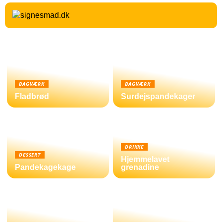
BAGVÆRK
BAGVÆRK
Fladbrød
Surdejspandekager
DRIKKE
DESSERT
Hjemmelavet
Pandekagekage
grenadine