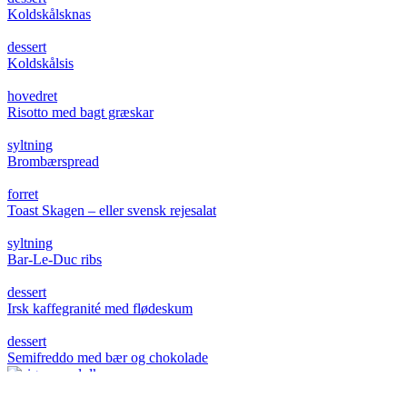
Koldskålsknas
dessert
Koldskålsis
hovedret
Risotto med bagt græskar
syltning
Brombærspread
forret
Toast Skagen – eller svensk rejesalat
syltning
Bar-Le-Duc ribs
dessert
Irsk kaffegranité med flødeskum
dessert
Semifreddo med bær og chokolade
salat