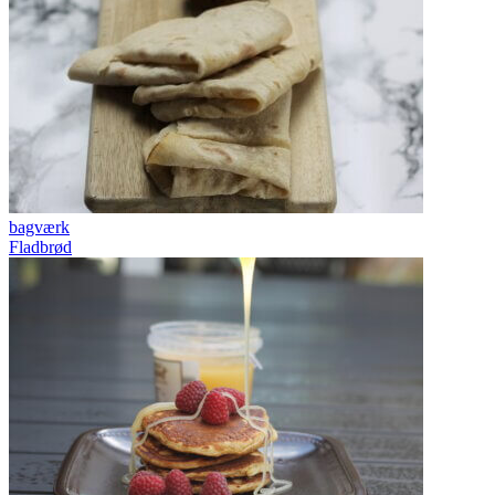
bagværk
Fladbrød