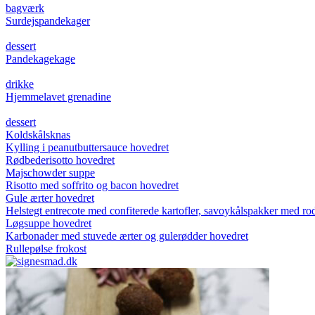
bagværk
Surdejspandekager
dessert
Pandekagekage
drikke
Hjemmelavet grenadine
dessert
Koldskålsknas
Kylling i peanutbuttersauce
hovedret
Rødbederisotto
hovedret
Majschowder
suppe
Risotto med soffrito og bacon
hovedret
Gule ærter
hovedret
Helstegt entrecote med confiterede kartofler, savoykålspakker med rod
Løgsuppe
hovedret
Karbonader med stuvede ærter og gulerødder
hovedret
Rullepølse
frokost