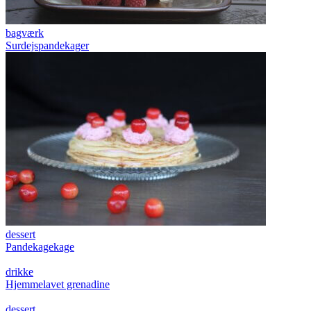
bagværk
Surdejspandekager
dessert
Pandekagekage
drikke
Hjemmelavet grenadine
dessert