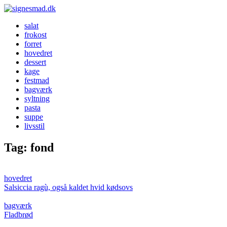
salat
frokost
forret
hovedret
dessert
kage
festmad
bagværk
syltning
pasta
suppe
livsstil
Tag:
fond
hovedret
Salsiccia ragù, også kaldet hvid kødsovs
bagværk
Fladbrød