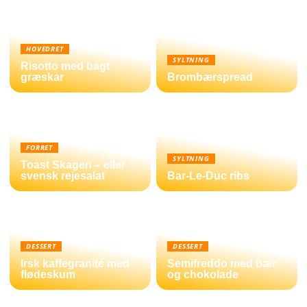
HOVEDRET
SYLTNING
Risotto med bagt
græskar
Brombærspread
FORRET
SYLTNING
Toast Skagen – eller
svensk rejesalat
Bar-Le-Duc ribs
DESSERT
DESSERT
Irsk kaffegranité med
Semifreddo med bær
flødeskum
og chokolade