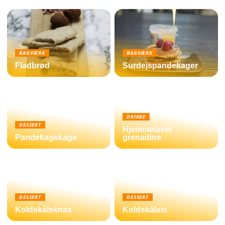
BAGVÆRK
BAGVÆRK
Fladbrød
Surdejspandekager
DRIKKE
DESSERT
Hjemmelavet
Pandekagekage
grenadine
DESSERT
DESSERT
Koldskålsknas
Koldskålsis