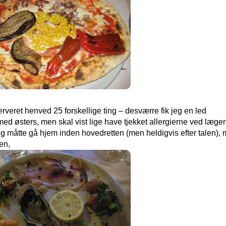
erveret henved 25 forskellige ting – desværre fik jeg en led
 med østers, men skal vist lige have tjekket allergierne ved læge
eg måtte gå hjem inden hovedretten (men heldigvis efter talen),
en,