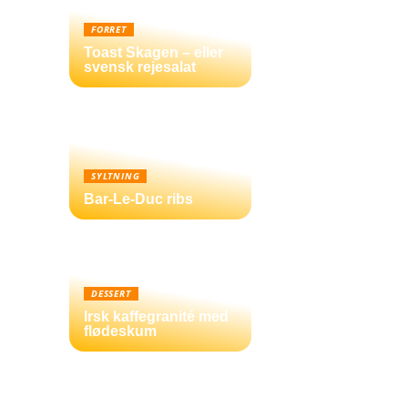
FORRET
Toast Skagen – eller
svensk rejesalat
SYLTNING
Bar-Le-Duc ribs
DESSERT
Irsk kaffegranité med
flødeskum