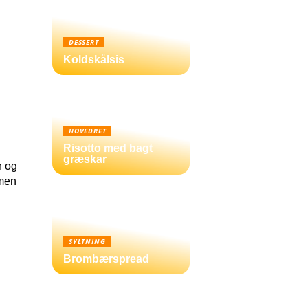
DESSERT
Koldskålsis
HOVEDRET
Risotto med bagt
græskar
n og
 men
SYLTNING
Brombærspread