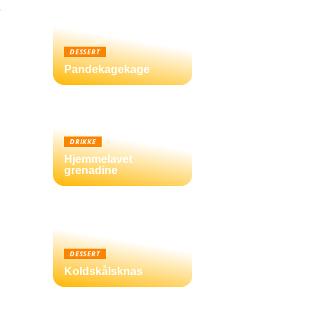
e
DESSERT
Pandekagekage
DRIKKE
Hjemmelavet
grenadine
DESSERT
Koldskålsknas