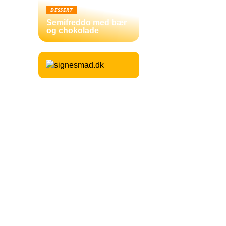
DESSERT
Semifreddo med bær
og chokolade
.