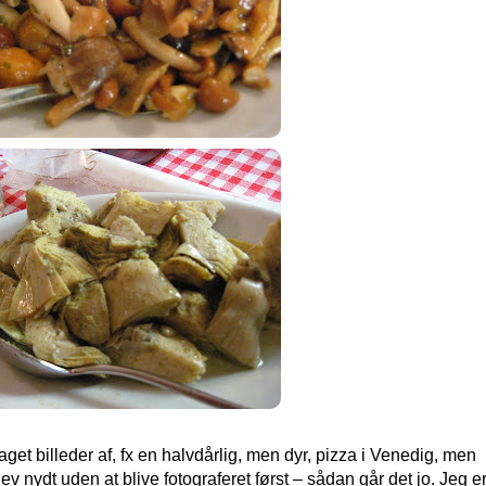
taget billeder af, fx en halvdårlig, men dyr, pizza i Venedig, men
v nydt uden at blive fotograferet først – sådan går det jo. Jeg e