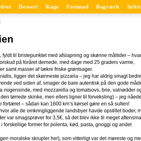
dret
Dessert
Kage
Festmad
Bagværk
Syltn
lien
 fyldt til bristepunktet med afslapning og skønne måltider – hva
forskud på foråret dernede, med dage med 25 graders varme,
r samt masser af lækre friske grøntsager.
eparadis, ligger det skønneste pizzaria – jeg har aldrig smagt bedr
drende ved siden af, smager de bare autentisk på den gode måd
zza nogensinde, med mozzarella og tomatsovs, brie, valnødder o
en tørrede skinke, men ellers ligner til forveksling) – jeg nåed
ar fortæret – sådan kan 1600 km’s kørsel gøre en så sulten!
 by, hvor alle de omkringliggende landsbyer havde opstillet boder, 
er var smagsprøver for 3,5€, så det blev ikke til meget aftensm
 i forskellige former for polenta, kød, pasta, gnoggi og andet
(ingen moralske skrupler her), som vitterligt var det møreste og me