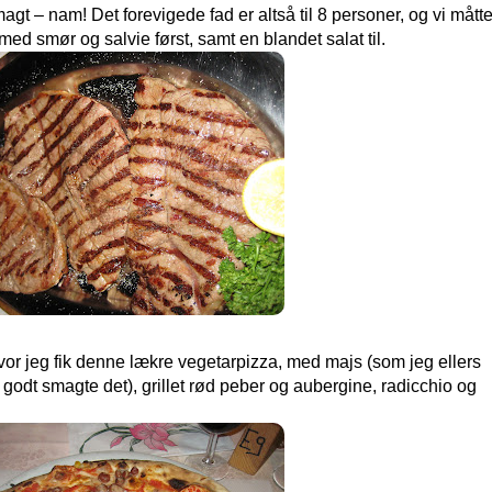
t – nam! Det forevigede fad er altså til 8 personer, og vi mått
 med smør og salvie først, samt en blandet salat til.
vor jeg fik denne lækre vegetarpizza, med majs (som jeg ellers
godt smagte det), grillet rød peber og aubergine, radicchio og