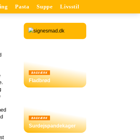
ing
Pasta
Suppe
Livsstil
d
BAGVÆRK
e
Fladbrød
e.
g
e
med
ad
BAGVÆRK
Surdejspandekager
st