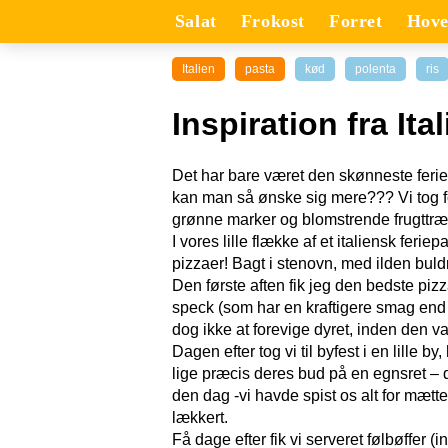
Salat
Frokost
Forret
Hove
Italien
pasta
kød
polenta
ris
Inspiration fra Ita
Det har bare været den skønneste ferie,
kan man så ønske sig mere??? Vi tog 
grønne marker og blomstrende frugttræe
I vores lille flække af et italiensk feri
pizzaer! Bagt i stenovn, med ilden bul
Den første aften fik jeg den bedste pi
speck (som har en kraftigere smag end d
dog ikke at forevige dyret, inden den v
Dagen efter tog vi til byfest i en lille
lige præcis deres bud på en egnsret – d
den dag -vi havde spist os alt for mætte
lækkert.
Få dage efter fik vi serveret følbøffer 