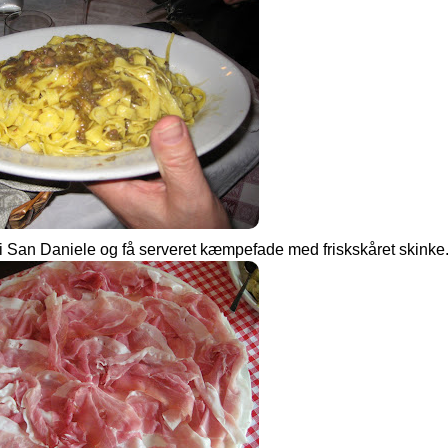
t i San Daniele og få serveret kæmpefade med friskskåret skinke