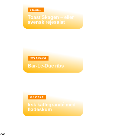
FORRET
Toast Skagen – eller
svensk rejesalat
SYLTNING
Bar-Le-Duc ribs
DESSERT
Irsk kaffegranité med
flødeskum
res