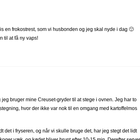
vis en frokostrest, som vi husbonden og jeg skal nyde i dag 🙂
til at få ny vaps!
 jeg bruger mine Creuset-gryder til at stege i ovnen. Jeg har to
sstegning, hvor der ikke var nok til en omgang med kartoffelmos
 det i fryseren, og når vi skulle bruge det, har jeg stegt det lidt
koger væk, og kødet bliver brunt efter 10-15 min. Derefter serve