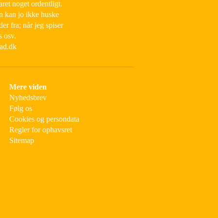
aret noget ordentligt.
an kan jo ikke huske
der fra; når jeg spiser
s osv.
mad.dk
Mere viden
Nyhedsbrev
Følg os
Cookies og persondata
Regler for ophavsret
Sitemap