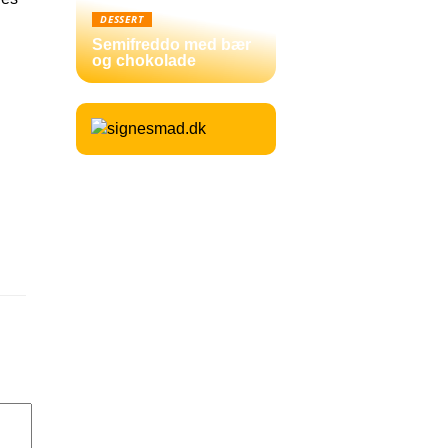
DESSERT
Semifreddo med bær
og chokolade