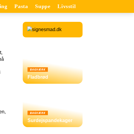
ing
Pasta
Suppe
Livsstil
t,
på
BAGVÆRK
i
Fladbrød
en,
BAGVÆRK
Surdejspandekager