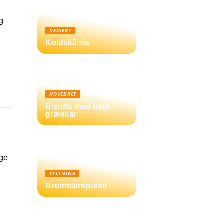
g
DESSERT
Koldskålsis
HOVEDRET
Risotto med bagt
græskar
nge
SYLTNING
Brombærspread