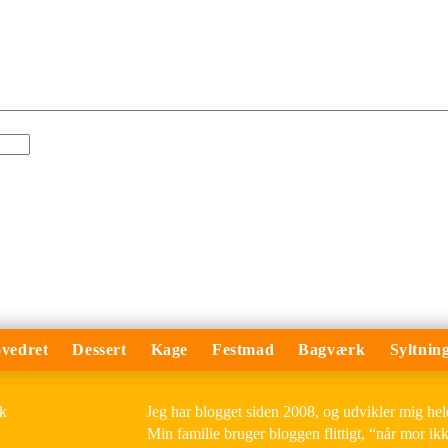
vedret
Dessert
Kage
Festmad
Bagværk
Syltnin
Jeg har blogget siden 2008, og udvikler mig he
Min familie bruger bloggen flittigt, “når mor ik