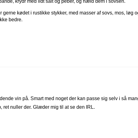
pande, krydr med lidt salt og peber, og hæld dem i sovsen.
r gerne kødet i rustikke stykker, med masser af sovs, mos, løg o
ikke bedre.
nde vin på. Smart med noget der kan passe sig selv i så ma
, ret nuller der. Glæder mig til at se den IRL.