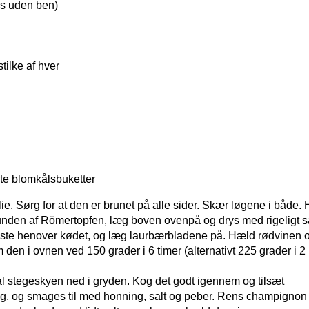
is uden ben)
stilke af hver
te blomkålsbuketter
. Sørg for at den er brunet på alle sider. Skær løgene i både.
bunden af Römertopfen, læg boven ovenpå og drys med rigeligt s
viste henover kødet, og læg laurbærbladene på. Hæld rødvinen 
en i ovnen ved 150 grader i 6 timer (alternativt 225 grader i 2
 al stegeskyen ned i gryden. Kog det godt igennem og tilsæt
g, og smages til med honning, salt og peber. Rens champignon