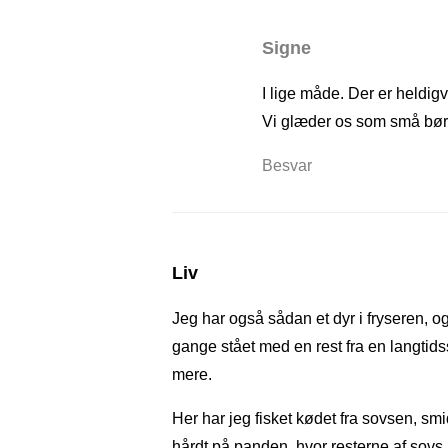
Signe
I lige måde. Der er heldig
Vi glæder os som små børn 
Besvar
Liv
Jeg har også sådan et dyr i fryseren, og
gange stået med en rest fra en langtid
mere.
Her har jeg fisket kødet fra sovsen, smidt
hårdt på panden, hvor resterne af sovs 