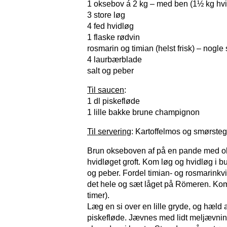
1 oksebov á 2 kg – med ben (1½ kg hv
3 store løg
4 fed hvidløg
1 flaske rødvin
rosmarin og timian (helst frisk) – nogle 
4 laurbærblade
salt og peber
Til saucen
:
1 dl piskefløde
1 lille bakke brune champignon
Til servering
: Kartoffelmos og smørsteg
Brun okseboven af på en pande med olie
hvidløget groft. Kom løg og hvidløg i 
og peber. Fordel timian- og rosmarink
det hele og sæt låget på Römeren. Kom d
timer).
Læg en si over en lille gryde, og hæld
piskefløde. Jævnes med lidt meljævnin