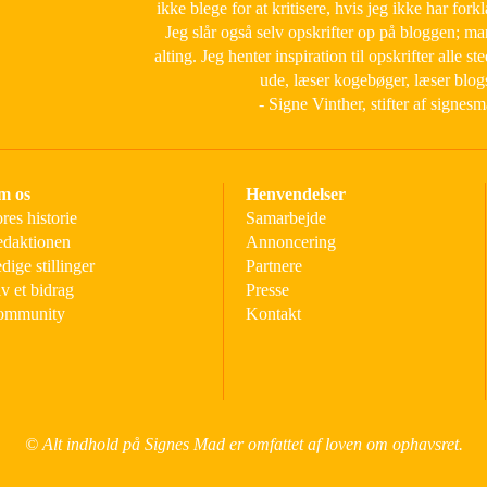
ikke blege for at kritisere, hvis jeg ikke har forkl
Jeg slår også selv opskrifter op på bloggen; m
alting. Jeg henter inspiration til opskrifter alle ste
ude, læser kogebøger, læser blog
- Signe Vinther, stifter af signes
m os
Henvendelser
res historie
Samarbejde
daktionen
Annoncering
dige stillinger
Partnere
v et bidrag
Presse
ommunity
Kontakt
© Alt indhold på Signes Mad er omfattet af loven om ophavsret.