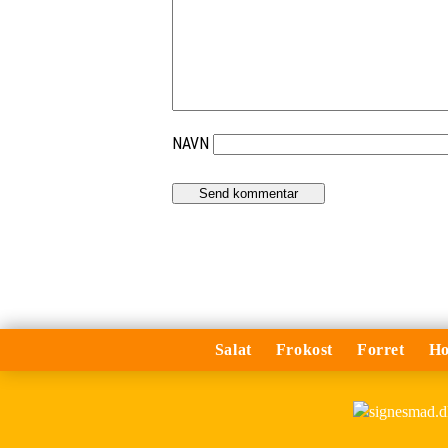
NAVN
Salat
Frokost
Forret
Ho