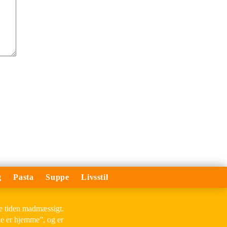
g
Pasta
Suppe
Livsstil
le tiden madmæssigt.
ke er hjemme”, og er