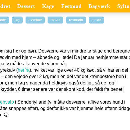
dret
Dessert
Kage
Festmad
Bagværk
Syltn
løde
løg
oksebov
rødvin
rosmarin
timian
(som sig hør og bør). Desværre var vi mindre tørstige end beregne
sk rødvin med hjem – åbnede og iltede! Da januar herhjemme står 
ernativ måde at anvende vinen på.
yrekalv (
herfra
), hvilket var lige over 40 kg kød, så vi har en del 
em – den vejede over 2 kg, men en del var det kæmpestore ben i
tom, men løg smager da heldigvis også dejligt, så de røg i
dder. 6 timer senere var der skønt kød, der faldt fra benet i
ehvalp
i Sønderjylland (vi måtte desværre aflive vores hund i
tte snappes efter), og derfor ikke var hjemme hele eftermiddag
d 🙂