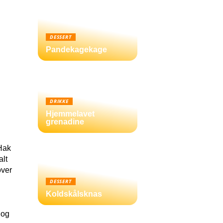
DESSERT
Pandekagekage
DRIKKE
Hjemmelavet
grenadine
 Hak
alt
over
DESSERT
Koldskålsknas
 og