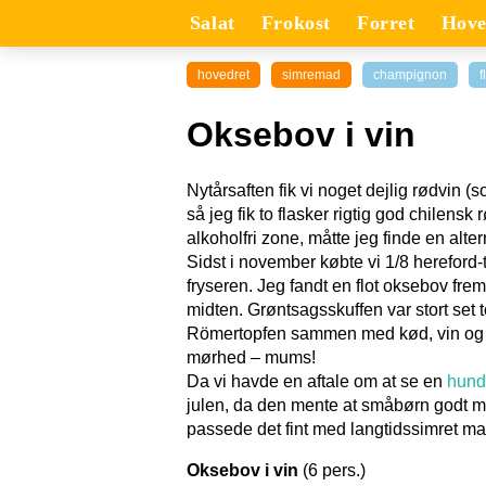
Salat
Frokost
Forret
Hove
hovedret
simremad
champignon
f
Oksebov i vin
Nytårsaften fik vi noget dejlig rødvin 
så jeg fik to flasker rigtig god chilen
alkoholfri zone, måtte jeg finde en alt
Sidst i november købte vi 1/8 hereford-t
fryseren. Jeg fandt en flot oksebov fr
midten. Grøntsagsskuffen var stort set 
Römertopfen sammen med kød, vin og kry
mørhed – mums!
Da vi havde en aftale om at se en
hund
julen, da den mente at småbørn godt må
passede det fint med langtidssimret ma
Oksebov i vin
(6 pers.)