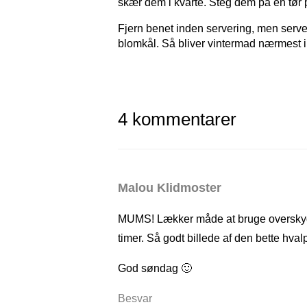
skær dem i kvarte. Steg dem på en tør 
Fjern benet inden servering, men serve
blomkål. Så bliver vintermad nærmest 
4 kommentarer
Malou Klidmoster
MUMS! Lækker måde at bruge overskyde
timer. Så godt billede af den bette hvalp
God søndag 🙂
Besvar