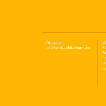
Firmainfo
O
info@nordicpublications.com
Vo
Re
Le
Gi
C