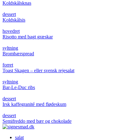
Koldskålsknas
dessert
Koldskålsis
hovedret
Risotto med bagt græskar
syltning
Brombærspread
forret
Toast Skagen – eller svensk rejesalat
syltning
Bar-Le-Duc ribs
dessert
Irsk kaffegranité med flødeskum
dessert
Semifreddo med bær og chokolade
salat