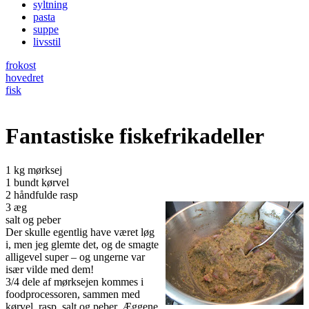
syltning
pasta
suppe
livsstil
frokost
hovedret
fisk
Fantastiske fiskefrikadeller
1 kg mørksej
1 bundt kørvel
2 håndfulde rasp
3 æg
salt og peber
Der skulle egentlig have været løg
i, men jeg glemte det, og de smagte
alligevel super – og ungerne var
især vilde med dem!
3/4 dele af mørksejen kommes i
foodprocessoren, sammen med
kørvel, rasp, salt og peber. Æggene