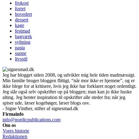
frokost
forret
hovedret
dessert
kage
festmad
bagværk
syltning
pasta
suppe
livsstil
Jeg har blogget siden 2008, og udvikler mig hele tiden madmæssigt.
Min familie bruger bloggen flittigt, “når mor ikke er hjemme”, og er
ikke blege for at kritisere, hvis jeg ikke har forklaret noget ordentligt.
Jeg slår også selv opskrifter op på bloggen; man kan jo ikke huske
alting. Jeg henter inspiration til opskrifter alle steder fra; når jeg
spiser ude, læser kogebøger, læser blogs osv.
- Signe Vinther, stifter af signesmad.dk
Firmainfo
info@nordicpublications.com
Om os
Vores historie
Redaktionen