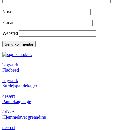
Navn
E-mail
Websted
bagværk
Fladbrød
bagværk
Surdejspandekager
dessert
Pandekagekage
drikke
Hjemmelavet grenadine
dessert