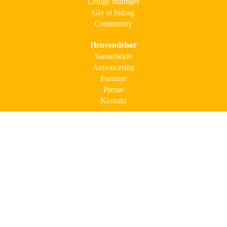
Ledige stillinger
Giv et bidrag
Community
Henvendelser
Samarbejde
Annoncering
Partnere
Presse
Kontakt
Mere viden
Nyhedsbrev
Følg os
Cookies og persondata
Regler for ophavsret
Sitemap
© Alt indhold på Signes Mad er omfattet af loven om ophavsret.