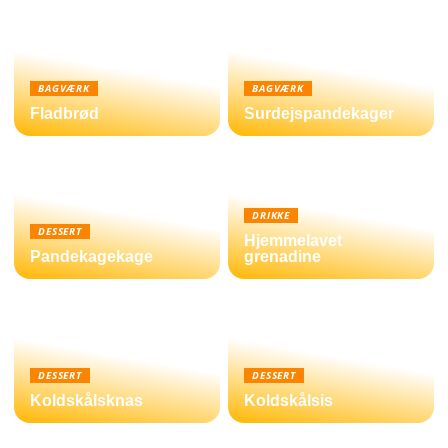
BAGVÆRK
BAGVÆRK
Fladbrød
Surdejspandekager
DRIKKE
DESSERT
Hjemmelavet
Pandekagekage
grenadine
DESSERT
DESSERT
Koldskålsknas
Koldskålsis