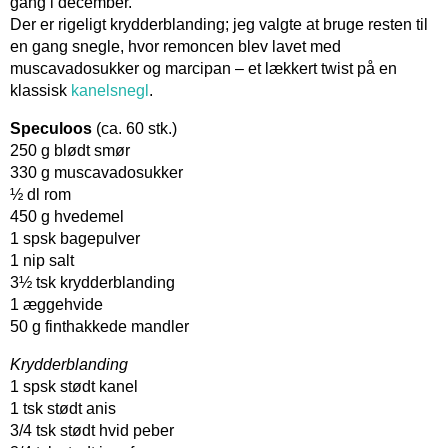
gang i december.
Der er rigeligt krydderblanding; jeg valgte at bruge resten til
en gang snegle, hvor remoncen blev lavet med
muscavadosukker og marcipan – et lækkert twist på en
klassisk
kanelsnegl
.
Speculoos
(ca. 60 stk.)
250 g blødt smør
330 g muscavadosukker
½ dl rom
450 g hvedemel
1 spsk bagepulver
1 nip salt
3½ tsk krydderblanding
1 æggehvide
50 g finthakkede mandler
Krydderblanding
1 spsk stødt kanel
1 tsk stødt anis
3/4 tsk stødt hvid peber