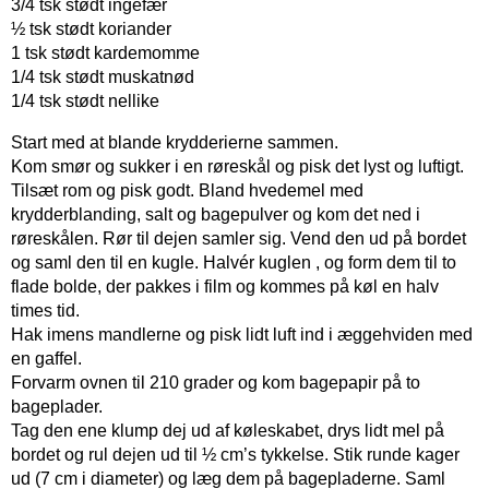
3/4 tsk stødt ingefær
½ tsk stødt koriander
1 tsk stødt kardemomme
1/4 tsk stødt muskatnød
1/4 tsk stødt nellike
Start med at blande krydderierne sammen.
Kom smør og sukker i en røreskål og pisk det lyst og luftigt.
Tilsæt rom og pisk godt. Bland hvedemel med
krydderblanding, salt og bagepulver og kom det ned i
røreskålen. Rør til dejen samler sig. Vend den ud på bordet
og saml den til en kugle. Halvér kuglen , og form dem til to
flade bolde, der pakkes i film og kommes på køl en halv
times tid.
Hak imens mandlerne og pisk lidt luft ind i æggehviden med
en gaffel.
Forvarm ovnen til 210 grader og kom bagepapir på to
bageplader.
Tag den ene klump dej ud af køleskabet, drys lidt mel på
bordet og rul dejen ud til ½ cm’s tykkelse. Stik runde kager
ud (7 cm i diameter) og læg dem på bagepladerne. Saml