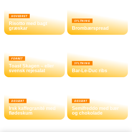
HOVEDRET
SYLTNING
Risotto med bagt
græskar
Brombærspread
FORRET
SYLTNING
Toast Skagen – eller
svensk rejesalat
Bar-Le-Duc ribs
DESSERT
DESSERT
Irsk kaffegranité med
Semifreddo med bær
flødeskum
og chokolade