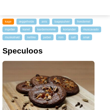
kage
æggehvide
anis
bagepulver
hvedemel
ingefær
kanel
kardemomme
koriander
muscavado
muskatnød
nellike
peber
rom
salt
smør
Speculoos