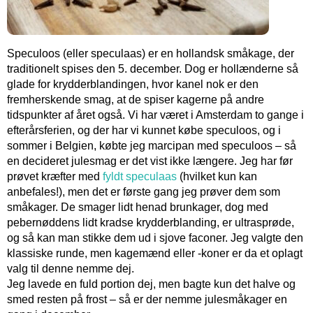
Speculoos (eller speculaas) er en hollandsk småkage, der
traditionelt spises den 5. december. Dog er hollænderne så
glade for krydderblandingen, hvor kanel nok er den
fremherskende smag, at de spiser kagerne på andre
tidspunkter af året også. Vi har været i Amsterdam to gange i
efterårsferien, og der har vi kunnet købe speculoos, og i
sommer i Belgien, købte jeg marcipan med speculoos – så
en decideret julesmag er det vist ikke længere.
Jeg har før
prøvet kræfter med
fyldt speculaas
(hvilket kun kan
anbefales!), men det er første gang jeg prøver dem som
småkager. De smager lidt henad brunkager, dog med
pebernøddens lidt kradse krydderblanding, er ultrasprøde,
og så kan man stikke dem ud i sjove faconer. Jeg valgte den
klassiske runde, men kagemænd eller -koner er da et oplagt
valg til denne nemme dej.
Jeg lavede en fuld portion dej, men bagte kun det halve og
smed resten på frost – så er der nemme julesmåkager en