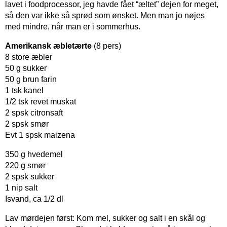
lavet i foodprocessor, jeg havde fået “æltet” dejen for meget,
så den var ikke så sprød som ønsket. Men man jo nøjes
med mindre, når man er i sommerhus.
Amerikansk æbletærte
(8 pers)
8 store æbler
50 g sukker
50 g brun farin
1 tsk kanel
1/2 tsk revet muskat
2 spsk citronsaft
2 spsk smør
Evt 1 spsk maizena
350 g hvedemel
220 g smør
2 spsk sukker
1 nip salt
Isvand, ca 1/2 dl
Lav mørdejen først: Kom mel, sukker og salt i en skål og