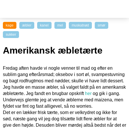
kage
æbler
kanel
mel
muskatnød
smør
sukker
Amerikansk æbletærte
Fredag aften havde vi nogle venner til mad og efter en
sublim gang efterårsmad; oksebov i sort øl, svampestuvning
og bagt rodfrugtmos med nødder, skulle vi have lidt dessert.
Jeg havde en masse æbler, så valget faldt på en amerikansk
æbletærte. Jeg fandt en brugbar opskrift
her
og gik i gang.
Undervejs glemte jeg at vende æblerne med maizena, men
fyldet var fint og fast alligevel, så no worries.
Det er en lækker frisk tærte, som er velkrydret og ikke for
sød, næste gang vil jeg dog tilsætte lidt flere æbler for at
give den højde. Desuden bliver mørdej altså bedst når det er