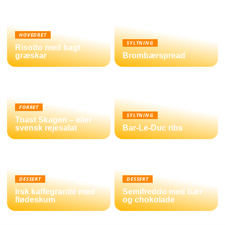
HOVEDRET
SYLTNING
Risotto med bagt
græskar
Brombærspread
FORRET
SYLTNING
Toast Skagen – eller
svensk rejesalat
Bar-Le-Duc ribs
DESSERT
DESSERT
Irsk kaffegranité med
Semifreddo med bær
flødeskum
og chokolade