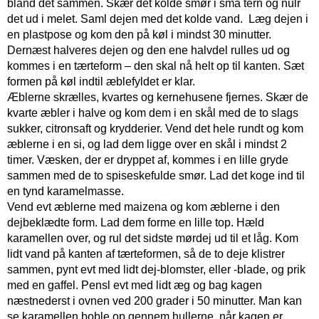
bland det sammen. Skær det kolde smør i små tern og nulr
det ud i melet. Saml dejen med det kolde vand. Læg dejen i
en plastpose og kom den på køl i mindst 30 minutter.
Dernæst halveres dejen og den ene halvdel rulles ud og
kommes i en tærteform – den skal nå helt op til kanten. Sæt
formen på køl indtil æblefyldet er klar.
Æblerne skrælles, kvartes og kernehusene fjernes. Skær de
kvarte æbler i halve og kom dem i en skål med de to slags
sukker, citronsaft og krydderier. Vend det hele rundt og kom
æblerne i en si, og lad dem ligge over en skål i mindst 2
timer. Væsken, der er dryppet af, kommes i en lille gryde
sammen med de to spiseskefulde smør. Lad det koge ind til
en tynd karamelmasse.
Vend evt æblerne med maizena og kom æblerne i den
dejbeklædte form. Lad dem forme en lille top. Hæld
karamellen over, og rul det sidste mørdej ud til et låg. Kom
lidt vand på kanten af tærteformen, så de to deje klistrer
sammen, pynt evt med lidt dej-blomster, eller -blade, og prik
med en gaffel. Pensl evt med lidt æg og bag kagen
næstnederst i ovnen ved 200 grader i 50 minutter. Man kan
se karamellen boble op gennem hullerne, når kagen er