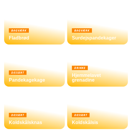
BAGVÆRK
BAGVÆRK
Fladbrød
Surdejspandekager
DRIKKE
DESSERT
Hjemmelavet
Pandekagekage
grenadine
DESSERT
DESSERT
Koldskålsknas
Koldskålsis