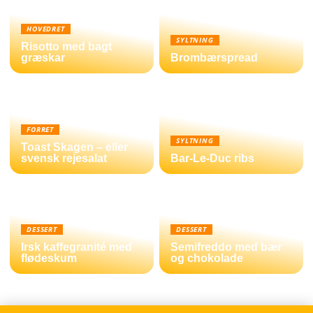
HOVEDRET
SYLTNING
Risotto med bagt
græskar
Brombærspread
FORRET
SYLTNING
Toast Skagen – eller
svensk rejesalat
Bar-Le-Duc ribs
DESSERT
DESSERT
Irsk kaffegranité med
Semifreddo med bær
flødeskum
og chokolade