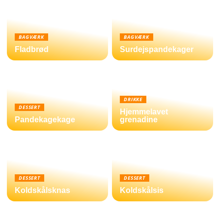
BAGVÆRK
BAGVÆRK
Fladbrød
Surdejspandekager
DRIKKE
DESSERT
Hjemmelavet
Pandekagekage
grenadine
DESSERT
DESSERT
Koldskålsknas
Koldskålsis