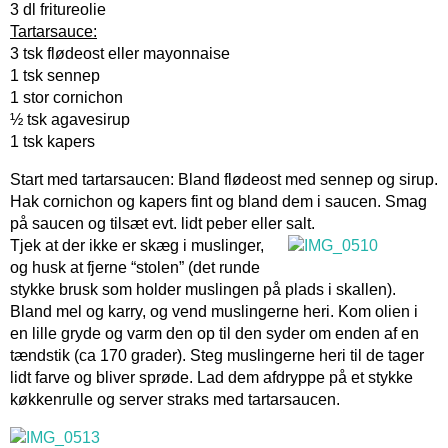
3 dl fritureolie
Tartarsauce:
3 tsk flødeost eller mayonnaise
1 tsk sennep
1 stor cornichon
½ tsk agavesirup
1 tsk kapers
Start med tartarsaucen: Bland flødeost med sennep og sirup.
Hak cornichon og kapers fint og bland dem i saucen. Smag
på saucen og tilsæt evt. lidt peber eller salt.
Tjek at der ikke er skæg i muslinger,
og husk at fjerne “stolen” (det runde
stykke brusk som holder muslingen på plads i skallen).
Bland mel og karry, og vend muslingerne heri. Kom olien i
en lille gryde og varm den op til den syder om enden af en
tændstik (ca 170 grader). Steg muslingerne heri til de tager
lidt farve og bliver sprøde. Lad dem afdryppe på et stykke
køkkenrulle og server straks med tartarsaucen.