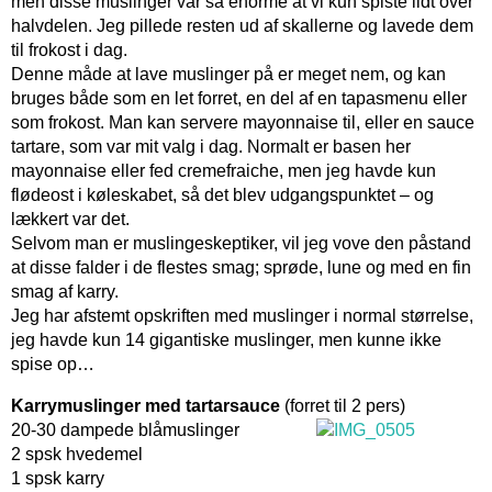
men disse muslinger var så enorme at vi kun spiste lidt over
halvdelen. Jeg pillede resten ud af skallerne og lavede dem
til frokost i dag.
Denne måde at lave muslinger på er meget nem, og kan
bruges både som en let forret, en del af en tapasmenu eller
som frokost. Man kan servere mayonnaise til, eller en sauce
tartare, som var mit valg i dag. Normalt er basen her
mayonnaise eller fed cremefraiche, men jeg havde kun
flødeost i køleskabet, så det blev udgangspunktet – og
lækkert var det.
Selvom man er muslingeskeptiker, vil jeg vove den påstand
at disse falder i de flestes smag; sprøde, lune og med en fin
smag af karry.
Jeg har afstemt opskriften med muslinger i normal størrelse,
jeg havde kun 14 gigantiske muslinger, men kunne ikke
spise op…
Karrymuslinger med tartarsauce
(forret til 2 pers)
20-30 dampede blåmuslinger
2 spsk hvedemel
1 spsk karry