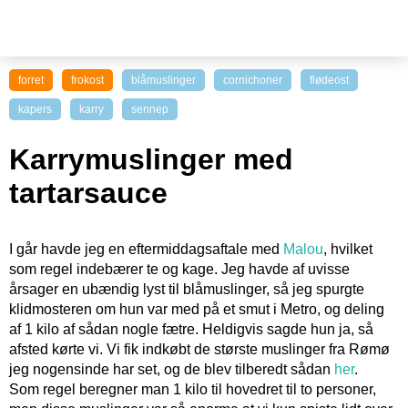
forret
frokost
blåmuslinger
cornichoner
flødeost
kapers
karry
sennep
Karrymuslinger med
tartarsauce
I går havde jeg en eftermiddagsaftale med
Malou
, hvilket
som regel indebærer te og kage. Jeg havde af uvisse
årsager en ubændig lyst til blåmuslinger, så jeg spurgte
klidmosteren om hun var med på et smut i Metro, og deling
af 1 kilo af sådan nogle fætre. Heldigvis sagde hun ja, så
afsted kørte vi. Vi fik indkøbt de største muslinger fra Rømø
jeg nogensinde har set, og de blev tilberedt sådan
her
.
Som regel beregner man 1 kilo til hovedret til to personer,