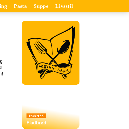
ing
Pasta
Suppe
Livsstil
og
le
n!
BAGVÆRK
Fladbrød