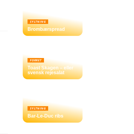
SYLTNING
Brombærspread
FORRET
Toast Skagen – eller
svensk rejesalat
SYLTNING
Bar-Le-Duc ribs