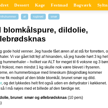
dret
Dessert
Kage
Festmad
Bagværk
Syltn
omfruhummer
øl
rugbrød
smør
blomkålspure, dildolie,
llebrødsknas
ig gode hold venner. Jeg havde fået æren af at stå for forretten, 
aler. Vi var gået lidt fejl af hinanden, så jeg havde hørt 3 kg he
g hummerhaler – hvilket var ALT for meget til 6 voksne og 3 bør
 frokost, men mindst 1 kg skulle nok være blevet i fryseren.
 halerne, en hummerbisque med limeskum (blogindlæg kommer
 fik modspil af den blide blomkål, brunet smør og dild.
r
, og det lykkedes helt fint også uden en dehydrator i køkkenet.
å I må nøjes med et billede af den færdige ret.
dolie, brunet smør og øllebrødsknas
(10 pers)
)