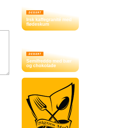
DESSERT
Irsk kaffegranité med
flødeskum
DESSERT
Semifreddo med bær
og chokolade