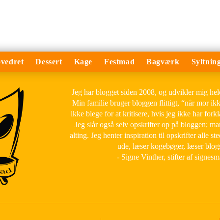
vedret
Dessert
Kage
Festmad
Bagværk
Syltnin
Jeg har blogget siden 2008, og udvikler mig he
Min familie bruger bloggen flittigt, “når mor ik
ikke blege for at kritisere, hvis jeg ikke har forkl
Jeg slår også selv opskrifter op på bloggen; m
alting. Jeg henter inspiration til opskrifter alle ste
ude, læser kogebøger, læser blog
- Signe Vinther, stifter af signes