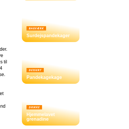
BAGVÆRK
Surdejspandekager
der.
ve
 til
 4
DESSERT
se.
Pandekagekage
et
end
DRIKKE
Hjemmelavet
grenadine