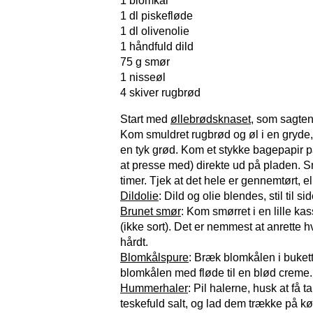
1 blomkål
1 dl piskefløde
1 dl olivenolie
1 håndfuld dild
75 g smør
1 nisseøl
4 skiver rugbrød
Start med
øllebrødsknaset
, som sagten
Kom smuldret rugbrød og øl i en gryde, 
en tyk grød. Kom et stykke bagepapir p
at presse med) direkte ud på pladen. Sm
timer. Tjek at det hele er gennemtørt, e
Dildolie
: Dild og olie blendes, stil til sid
Brunet smør
: Kom smørret i en lille ka
(ikke sort). Det er nemmest at anrette h
hårdt.
Blomkålspure
: Bræk blomkålen i bukett
blomkålen med fløde til en blød creme.
Hummerhaler
: Pil halerne, husk at få
teskefuld salt, og lad dem trække på kø