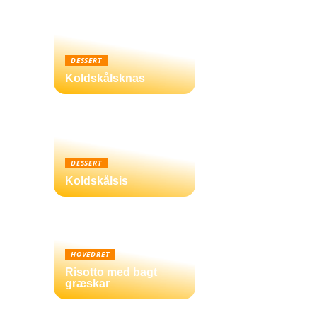
DESSERT
Koldskålsknas
DESSERT
Koldskålsis
HOVEDRET
Risotto med bagt
græskar