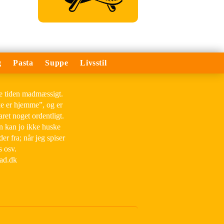
g
Pasta
Suppe
Livsstil
le tiden madmæssigt.
ke er hjemme”, og er
aret noget ordentligt.
an kan jo ikke huske
der fra; når jeg spiser
s osv.
mad.dk