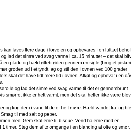
s kan laves flere dage i forvejen og opbevares i en lufttæt behol
og lad det simre ved svag varme i ca. 15 minutter – det skal bli
å en plade og hæld øllebrøden gennem en sigte (brug et piskeris
ør grøden ud i et tyndt lag og stil den i ovnen ved 100 grader i
llers skal det have lidt mere tid i ovnen. Afkøl og opbevar i en då
e.
sserolle og lad det simre ved svag varme til det er gennembrunt
vis smørret ikke er helt varmt, men det skal heller ikke være blev
er og kog dem i vand til de er helt møre. Hæld vandet fra, og bl
 Smag til med salt og peber.
 tarmen med. Gem skallerne til bisque. Vend halerne med en
l 1 timer. Steg dem af to omgange i en blanding af olie og smør.