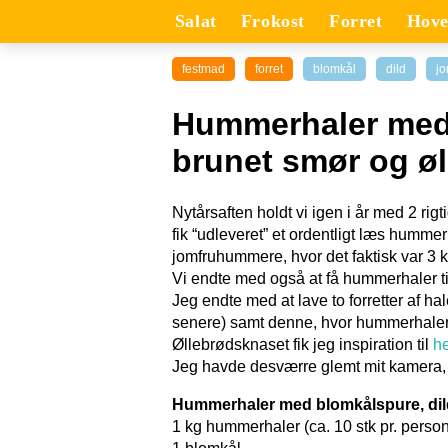
Salat
Frokost
Forret
Hove
festmad
forret
blomkål
dild
j
Hummerhaler med 
brunet smør og ø
Nytårsaften holdt vi igen i år med 2 rigt
fik “udleveret” et ordentligt læs hummerh
jomfruhummere, hvor det faktisk var 3 k
Vi endte med også at få hummerhaler til
Jeg endte med at lave to forretter af
senere) samt denne, hvor hummerhalerne
Øllebrødsknaset fik jeg inspiration til
he
Jeg havde desværre glemt mit kamera, s
Hummerhaler med blomkålspure, dil
1 kg hummerhaler (ca. 10 stk pr. person