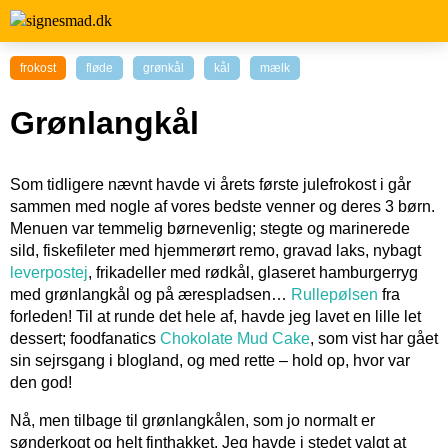
frokost
fløde
grønkål
kål
mælk
Grønlangkål
Som tidligere nævnt havde vi årets første julefrokost i går
sammen med nogle af vores bedste venner og deres 3 børn.
Menuen var temmelig børnevenlig; stegte og marinerede
sild, fiskefileter med hjemmerørt remo, gravad laks, nybagt
leverpostej
, frikadeller med rødkål, glaseret hamburgerryg
med grønlangkål og på ærespladsen…
Rullepølsen
fra
forleden! Til at runde det hele af, havde jeg lavet en lille let
dessert; foodfanatics
Chokolate Mud Cake
, som vist har gået
sin sejrsgang i blogland, og med rette – hold op, hvor var
den god!
Nå, men tilbage til grønlangkålen, som jo normalt er
sønderkogt og helt finthakket. Jeg havde i stedet valgt at