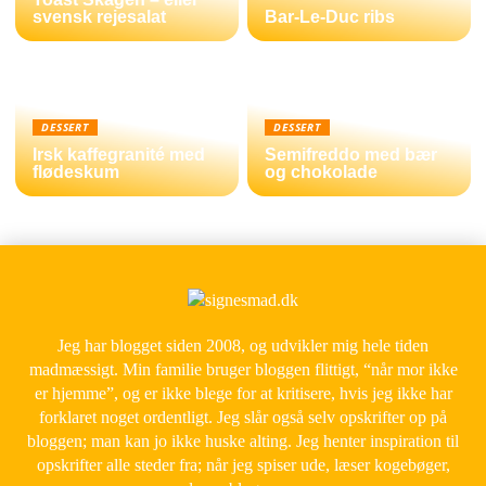
svensk rejesalat
Bar-Le-Duc ribs
DESSERT
DESSERT
Irsk kaffegranité med
Semifreddo med bær
flødeskum
og chokolade
Jeg har blogget siden 2008, og udvikler mig hele tiden
madmæssigt. Min familie bruger bloggen flittigt, “når mor ikke
er hjemme”, og er ikke blege for at kritisere, hvis jeg ikke har
forklaret noget ordentligt. Jeg slår også selv opskrifter op på
bloggen; man kan jo ikke huske alting. Jeg henter inspiration til
opskrifter alle steder fra; når jeg spiser ude, læser kogebøger,