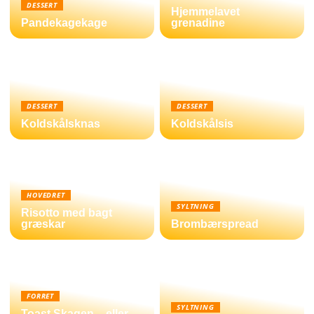
DESSERT
Hjemmelavet
Pandekagekage
grenadine
DESSERT
DESSERT
Koldskålsknas
Koldskålsis
HOVEDRET
SYLTNING
Risotto med bagt
græskar
Brombærspread
FORRET
SYLTNING
Toast Skagen – eller