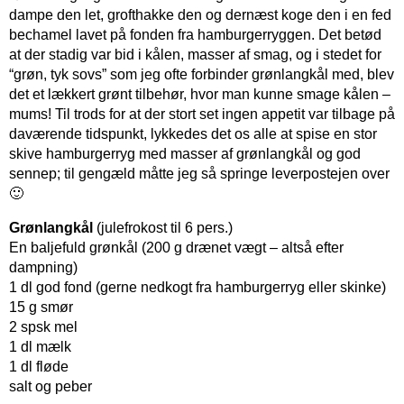
dampe den let, grofthakke den og dernæst koge den i en fed
bechamel lavet på fonden fra hamburgerryggen. Det betød
at der stadig var bid i kålen, masser af smag, og i stedet for
“grøn, tyk sovs” som jeg ofte forbinder grønlangkål med, blev
det et lækkert grønt tilbehør, hvor man kunne smage kålen –
mums! Til trods for at der stort set ingen appetit var tilbage på
daværende tidspunkt, lykkedes det os alle at spise en stor
skive hamburgerryg med masser af grønlangkål og god
sennep; til gengæld måtte jeg så springe leverpostejen over
🙂
Grønlangkål
(julefrokost til 6 pers.)
En baljefuld grønkål (200 g drænet vægt – altså efter
dampning)
1 dl god fond (gerne nedkogt fra hamburgerryg eller skinke)
15 g smør
2 spsk mel
1 dl mælk
1 dl fløde
salt og peber