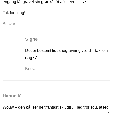
engang får gravet sin grønkål fri af sneen…. 🙂
Tak for i dag!
Besvar
Signe
Det er bestemt lidt snegravning værd – tak for i
dag 🙂
Besvar
Hanne K
Wouw – den kål ser helt fantastisk ud!! … jeg tror sgu, at jeg