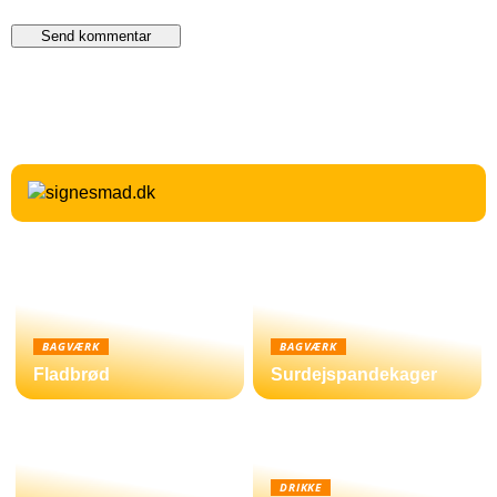
BAGVÆRK
BAGVÆRK
Fladbrød
Surdejspandekager
DRIKKE