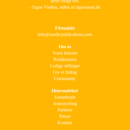
læser blogs osv.
- Signe Vinther, stifter af signesmad.dk
Firmainfo
info@nordicpublications.com
Om os
Vores historie
Redaktionen
Ledige stillinger
Giv et bidrag
Community
Henvendelser
Samarbejde
Annoncering
Partnere
Presse
Kontakt