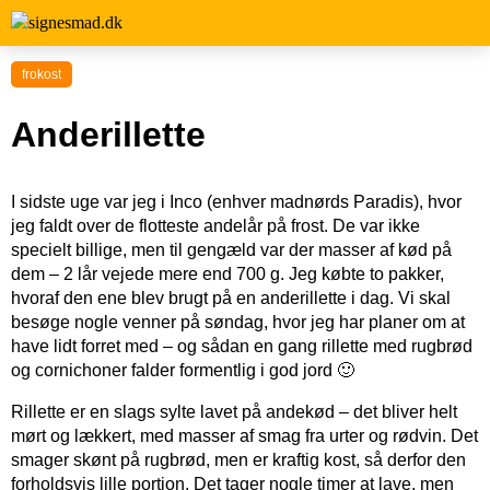
frokost
Anderillette
I sidste uge var jeg i Inco (enhver madnørds Paradis), hvor
jeg faldt over de flotteste andelår på frost. De var ikke
specielt billige, men til gengæld var der masser af kød på
dem – 2 lår vejede mere end 700 g. Jeg købte to pakker,
hvoraf den ene blev brugt på en anderillette i dag. Vi skal
besøge nogle venner på søndag, hvor jeg har planer om at
have lidt forret med – og sådan en gang rillette med rugbrød
og cornichoner falder formentlig i god jord 🙂
Rillette er en slags sylte lavet på andekød – det bliver helt
mørt og lækkert, med masser af smag fra urter og rødvin. Det
smager skønt på rugbrød, men er kraftig kost, så derfor den
forholdsvis lille portion. Det tager nogle timer at lave, men