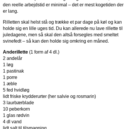
den reelle arbejdstid er minimal – det er mest kogetiden der
er lang.
Rilletten skal helst stå og trække et par dage på køl og kan
holde sig en lille uges tid. Du kan allerede nu lave rillette til
juledagene, men så skal den altså forsegles med smeltet
svinefedt – så kan den holde sig omkring en måned.
Anderillette
(1 form af 4 dl.)
2 andelår
1 løg
1 pastinak
1 porre
1 æble
5 fed hvidløg
lidt friske krydderurter (her salvie og rosmarin)
3 laurbærblade
10 peberkorn
1 glas rødvin
4 dl vand
lidt salt til tilsmagning