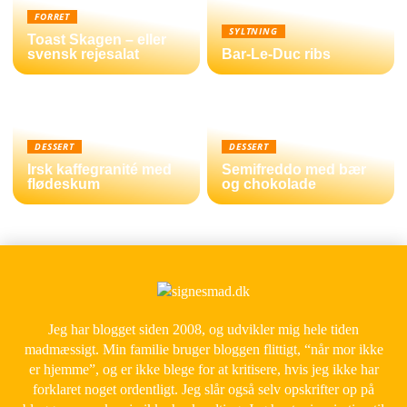
FORRET
SYLTNING
Toast Skagen – eller
svensk rejesalat
Bar-Le-Duc ribs
DESSERT
DESSERT
Irsk kaffegranité med
Semifreddo med bær
flødeskum
og chokolade
Jeg har blogget siden 2008, og udvikler mig hele tiden
madmæssigt. Min familie bruger bloggen flittigt, “når mor ikke
er hjemme”, og er ikke blege for at kritisere, hvis jeg ikke har
forklaret noget ordentligt. Jeg slår også selv opskrifter op på