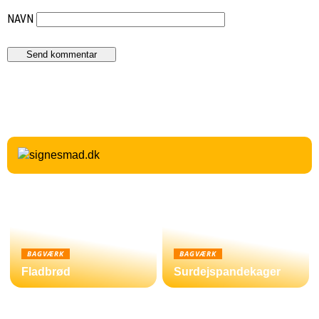
NAVN
BAGVÆRK
BAGVÆRK
Fladbrød
Surdejspandekager