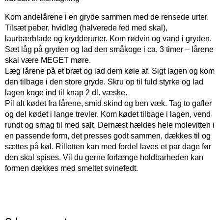
Kom andelårene i en gryde sammen med de rensede urter.
Tilsæt peber, hvidløg (halverede fed med skal),
laurbærblade og krydderurter. Kom rødvin og vand i gryden.
Sæt låg på gryden og lad den småkoge i ca. 3 timer – lårene
skal være MEGET møre.
Læg lårene på et bræt og lad dem køle af. Sigt lagen og kom
den tilbage i den store gryde. Skru op til fuld styrke og lad
lagen koge ind til knap 2 dl. væske.
Pil alt kødet fra lårene, smid skind og ben væk. Tag to gafler
og del kødet i lange trevler. Kom kødet tilbage i lagen, vend
rundt og smag til med salt. Dernæst hældes hele molevitten i
en passende form, det presses godt sammen, dækkes til og
sættes på køl. Rilletten kan med fordel laves et par dage før
den skal spises. Vil du gerne forlænge holdbarheden kan
formen dækkes med smeltet svinefedt.