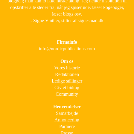
bloggen; man kan jo ikke huske alting. Jeg henter inspiration til
opskrifter alle steder fra; når jeg spiser ude, læser kogebøger,
læser blogs osv.
- Signe Vinther, stifter af signesmad.dk
Firmainfo
info@nordicpublications.com
Om os
Vores historie
Redaktionen
Ledige stillinger
Giv et bidrag
Community
Henvendelser
Samarbejde
Annoncering
Partnere
Presse