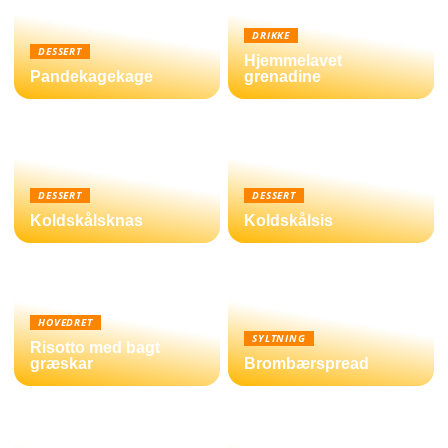
DRIKKE
DESSERT
Hjemmelavet
Pandekagekage
grenadine
DESSERT
DESSERT
Koldskålsknas
Koldskålsis
HOVEDRET
SYLTNING
Risotto med bagt
græskar
Brombærspread