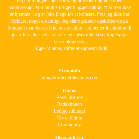
Jeg har blogget siden 2008, og udvikler mig hele tiden
madmæssigt. Min familie bruger bloggen flittigt, “når mor ikke
er hjemme”, og er ikke blege for at kritisere, hvis jeg ikke har
forklaret noget ordentligt. Jeg slår også selv opskrifter op på
bloggen; man kan jo ikke huske alting. Jeg henter inspiration til
opskrifter alle steder fra; når jeg spiser ude, læser kogebøger,
læser blogs osv.
- Signe Vinther, stifter af signesmad.dk
Firmainfo
info@nordicpublications.com
Om os
Vores historie
Redaktionen
Ledige stillinger
Giv et bidrag
Community
Henvendelser