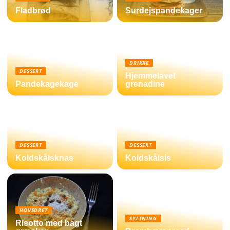
Fladbrød
Surdejspandekager
DRIKKE
DESSERT
Hjemmelavet
Pandekagekage
grenadine
DESSERT
DESSERT
Koldskålsknas
Koldskålsis
HOVEDRET
SYLTNING
Risotto med bagt