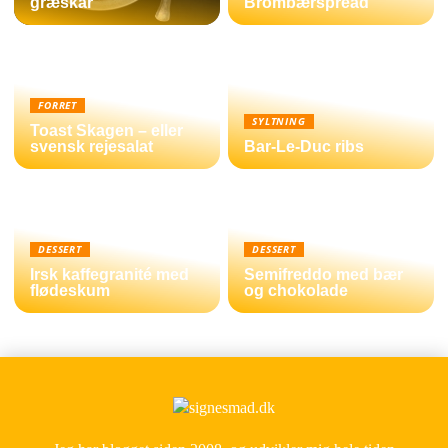
græskar
Brombærspread
FORRET
SYLTNING
Toast Skagen – eller
svensk rejesalat
Bar-Le-Duc ribs
DESSERT
DESSERT
Irsk kaffegranité med
Semifreddo med bær
flødeskum
og chokolade