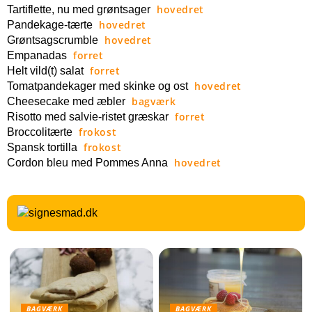
hovedret
Tartiflette, nu med grøntsager
hovedret
Pandekage-tærte
hovedret
Grøntsagscrumble
forret
Empanadas
forret
Helt vild(t) salat
hovedret
Tomatpandekager med skinke og ost
bagværk
Cheesecake med æbler
forret
Risotto med salvie-ristet græskar
frokost
Broccolitærte
frokost
Spansk tortilla
hovedret
Cordon bleu med Pommes Anna
BAGVÆRK
BAGVÆRK