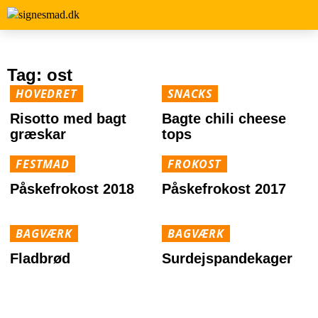
Tag:
ost
HOVEDRET
SNACKS
Risotto med bagt
Bagte chili cheese
græskar
tops
FESTMAD
FROKOST
Påskefrokost 2018
Påskefrokost 2017
BAGVÆRK
BAGVÆRK
Fladbrød
Surdejspandekager