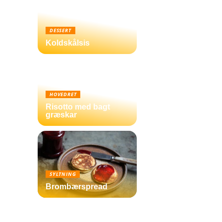
DESSERT
Koldskålsis
HOVEDRET
Risotto med bagt
græskar
SYLTNING
Brombærspread