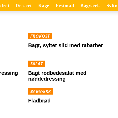
dret
Dessert
Kage
Festmad
Bagværk
Syltn
FROKOST
Bagt, syltet sild med rabarber
SALAT
ressing
Bagt rødbedesalat med
nøddedressing
BAGVÆRK
Fladbrød