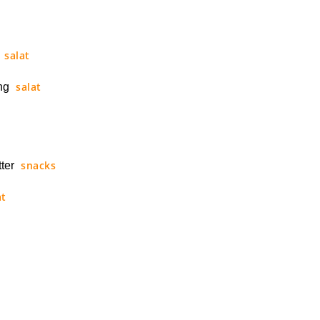
salat
salat
ng
snacks
ter
at