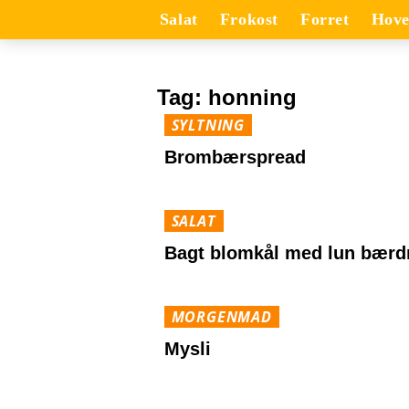
Salat
Frokost
Forret
Hove
Tag:
honning
SYLTNING
Brombærspread
SALAT
Bagt blomkål med lun bærd
MORGENMAD
Mysli