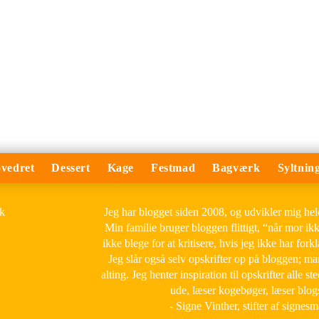
vedret
Dessert
Kage
Festmad
Bagværk
Syltnin
Jeg har blogget siden 2008, og udvikler mig he
Min familie bruger bloggen flittigt, “når mor ik
ikke blege for at kritisere, hvis jeg ikke har forkl
Jeg slår også selv opskrifter op på bloggen; m
alting. Jeg henter inspiration til opskrifter alle ste
ude, læser kogebøger, læser blog
- Signe Vinther, stifter af signes