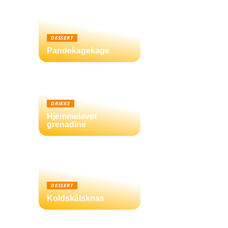
DESSERT
Pandekagekage
DRIKKE
Hjemmelavet
grenadine
DESSERT
Koldskålsknas