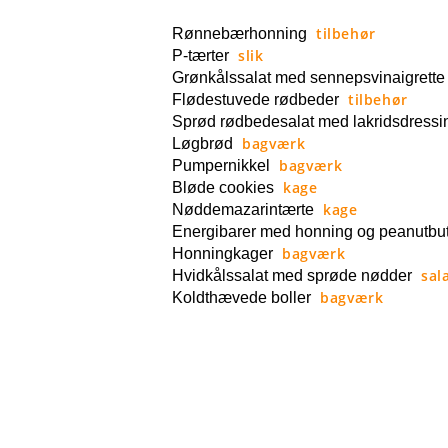
tilbehør
Rønnebærhonning
slik
P-tærter
Grønkålssalat med sennepsvinaigrette
tilbehør
Flødestuvede rødbeder
Sprød rødbedesalat med lakridsdressi
bagværk
Løgbrød
bagværk
Pumpernikkel
kage
Bløde cookies
kage
Nøddemazarintærte
Energibarer med honning og peanutbut
bagværk
Honningkager
sal
Hvidkålssalat med sprøde nødder
bagværk
Koldthævede boller