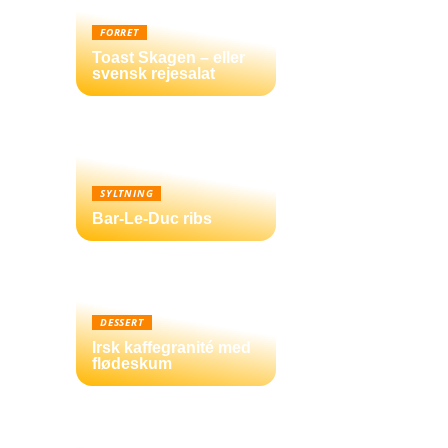
FORRET
Toast Skagen – eller
svensk rejesalat
SYLTNING
Bar-Le-Duc ribs
DESSERT
Irsk kaffegranité med
flødeskum