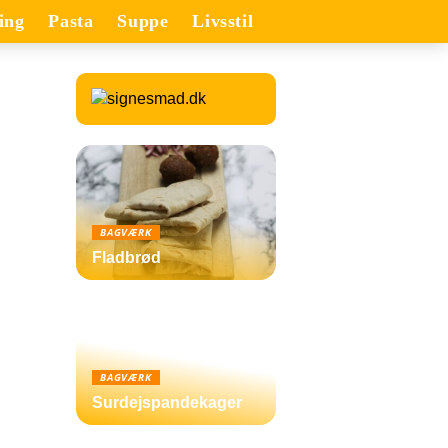
ing
Pasta
Suppe
Livsstil
BAGVÆRK
Fladbrød
BAGVÆRK
Surdejspandekager