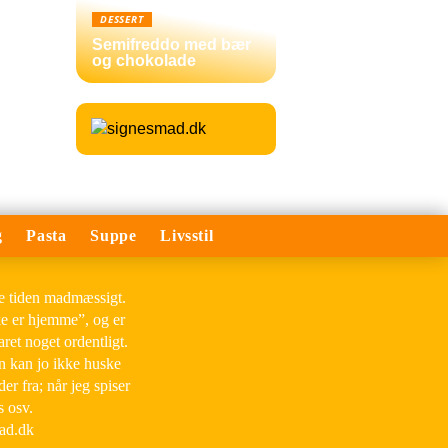
DESSERT
Semifreddo med bær
og chokolade
g
Pasta
Suppe
Livsstil
le tiden madmæssigt.
ke er hjemme”, og er
aret noget ordentligt.
an kan jo ikke huske
der fra; når jeg spiser
s osv.
mad.dk