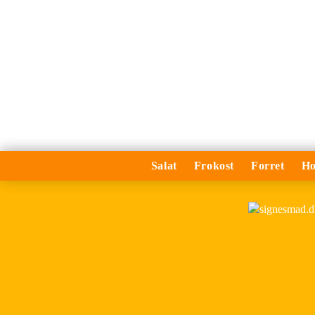
Salat
Frokost
Forret
Ho