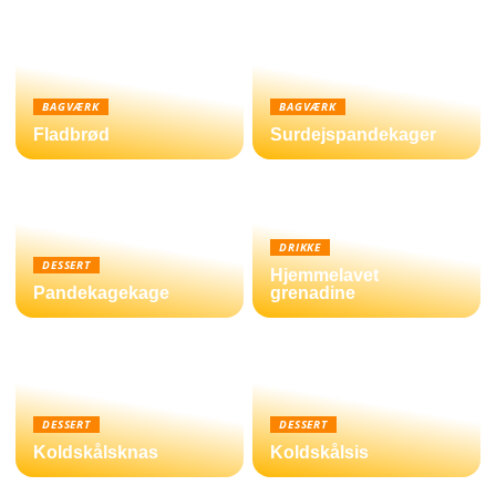
BAGVÆRK
BAGVÆRK
Fladbrød
Surdejspandekager
DRIKKE
DESSERT
Hjemmelavet
Pandekagekage
grenadine
DESSERT
DESSERT
Koldskålsknas
Koldskålsis