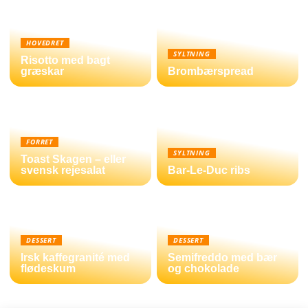
HOVEDRET
SYLTNING
Risotto med bagt
græskar
Brombærspread
FORRET
SYLTNING
Toast Skagen – eller
svensk rejesalat
Bar-Le-Duc ribs
DESSERT
DESSERT
Irsk kaffegranité med
Semifreddo med bær
flødeskum
og chokolade