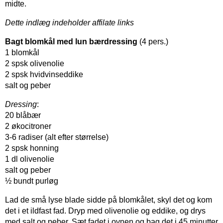
midte.
Dette indlæg indeholder affilate links
Bagt blomkål med lun bærdressing
(4 pers.)
1 blomkål
2 spsk olivenolie
2 spsk hvidvinseddike
salt og peber
Dressing
:
20 blåbær
2 økocitroner
3-6 radiser (alt efter størrelse)
2 spsk honning
1 dl olivenolie
salt og peber
½ bundt purløg
Lad de små lyse blade sidde på blomkålet, skyl det og kom
det i et ildfast fad. Dryp med olivenolie og eddike, og drys
med salt og peber. Sæt fadet i ovnen og bag det i 45 minutter