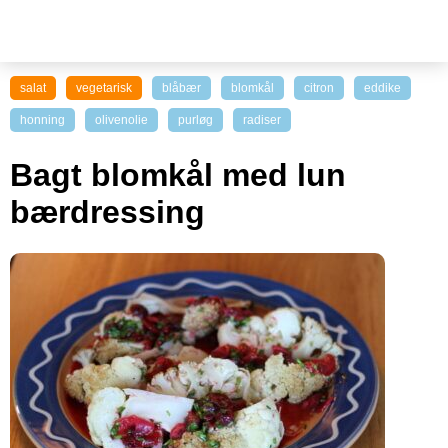
salat
vegetarisk
blåbær
blomkål
citron
eddike
honning
olivenolie
purløg
radiser
Bagt blomkål med lun
bærdressing