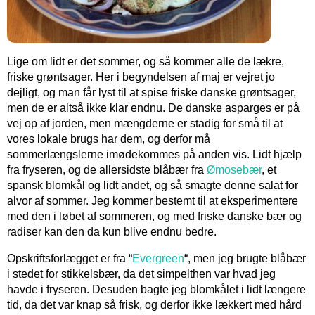
Lige om lidt er det sommer, og så kommer alle de lækre,
friske grøntsager. Her i begyndelsen af maj er vejret jo
dejligt, og man får lyst til at spise friske danske grøntsager,
men de er altså ikke klar endnu. De danske asparges er på
vej op af jorden, men mængderne er stadig for små til at
vores lokale brugs har dem, og derfor må
sommerlængslerne imødekommes på anden vis. Lidt hjælp
fra fryseren, og de allersidste blåbær fra
Ømosebær
, et
spansk blomkål og lidt andet, og så smagte denne salat for
alvor af sommer. Jeg kommer bestemt til at eksperimentere
med den i løbet af sommeren, og med friske danske bær og
radiser kan den da kun blive endnu bedre.
Opskriftsforlægget er fra “
Evergreen
“, men jeg brugte blåbær
i stedet for stikkelsbær, da det simpelthen var hvad jeg
havde i fryseren. Desuden bagte jeg blomkålet i lidt længere
tid, da det var knap så frisk, og derfor ikke lækkert med hård