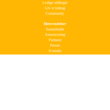
Ledige stillinger
Giv et bidrag
Community
Henvendelser
Samarbejde
Annoncering
Partnere
Presse
Kontakt
Mere viden
Nyhedsbrev
Følg os
Cookies og persondata
Regler for ophavsret
Sitemap
© Alt indhold på Signes Mad er omfattet af loven om ophavsret.