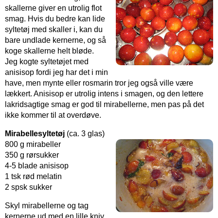
skallerne giver en utrolig flot
smag. Hvis du bedre kan lide
syltetøj med skaller i, kan du
bare undlade kernerne, og så
koge skallerne helt bløde.
Jeg kogte syltetøjet med
anisisop fordi jeg har det i min
have, men mynte eller rosmarin tror jeg også ville være
lækkert. Anisisop er utrolig intens i smagen, og den lettere
lakridsagtige smag er god til mirabellerne, men pas på det
ikke kommer til at overdøve.
Mirabellesyltetøj
(ca. 3 glas)
800 g mirabeller
350 g rørsukker
4-5 blade anisisop
1 tsk rød melatin
2 spsk sukker
Skyl mirabellerne og tag
kernerne ud med en lille kniv.