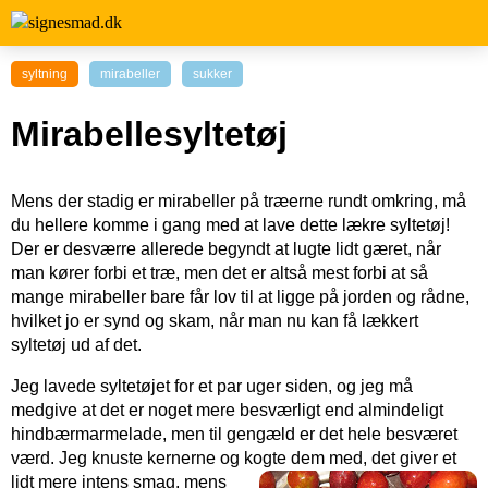
syltning
mirabeller
sukker
Mirabellesyltetøj
Mens der stadig er mirabeller på træerne rundt omkring, må
du hellere komme i gang med at lave dette lækre syltetøj!
Der er desværre allerede begyndt at lugte lidt gæret, når
man kører forbi et træ, men det er altså mest forbi at så
mange mirabeller bare får lov til at ligge på jorden og rådne,
hvilket jo er synd og skam, når man nu kan få lækkert
syltetøj ud af det.
Jeg lavede syltetøjet for et par uger siden, og jeg må
medgive at det er noget mere besværligt end almindeligt
hindbærmarmelade, men til gengæld er det hele besværet
værd. Jeg knuste kernerne og kogte dem med, d
et giver et
lidt mere intens smag, mens