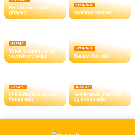
HOVEDRET
SYLTNING
Risotto med bagt
græskar
Brombærspread
FORRET
SYLTNING
Toast Skagen – eller
svensk rejesalat
Bar-Le-Duc ribs
DESSERT
DESSERT
Irsk kaffegranité med
Semifreddo med bær
flødeskum
og chokolade