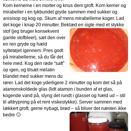
Kom kernerne i en morter og knus dem groft. Kom kerner og
mirabeller i en tykbundet gryde sammen med sukker og
anisisop og kog op. Skum af mens mirabellerne koger. Lad
det koge i knap 20 minutter. Beklæd en sigte med et
stykke
stof (jeg bruger konsekvent
gamle stofbleer), sæt den over
en ren gryde og hæld
syltetøjet igennem. Pres godt
på mirabellerne, så du får det
hele med. Kog den røde “saft”
op igen, og tilsæt melatin
blandet med sukker mens du
rører. Lad det koge yderligere 2 minutter og kom det så på
atamonskoldede glas (lidt atamon i bunden af et glas,
kogende vand på, slyng det rundt i glasset og hæld ud – stil
til afdrypning på et rent viskestykke). Server sammen med
lækkert groft, gerne nybagt, brød – så bliver det næsten ikke
bedre 🙂