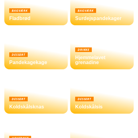
BAGVÆRK
BAGVÆRK
Fladbrød
Surdejspandekager
DRIKKE
DESSERT
Hjemmelavet
Pandekagekage
grenadine
DESSERT
DESSERT
Koldskålsknas
Koldskålsis