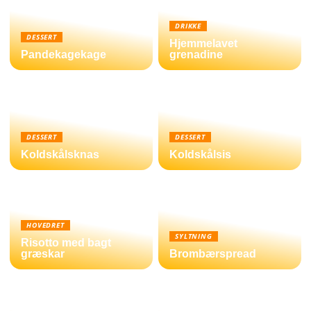
DRIKKE
DESSERT
Hjemmelavet
Pandekagekage
grenadine
DESSERT
DESSERT
Koldskålsknas
Koldskålsis
HOVEDRET
SYLTNING
Risotto med bagt
græskar
Brombærspread