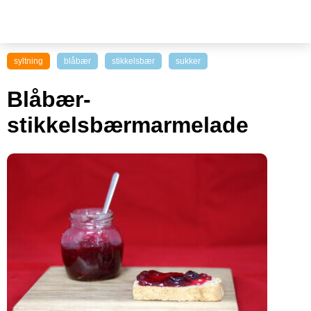
syltning
blåbær
stikkelsbær
sukker
Blåbær-
stikkelsbærmarmelade