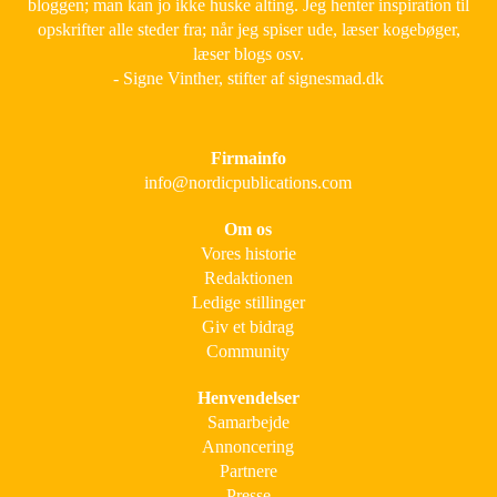
bloggen; man kan jo ikke huske alting. Jeg henter inspiration til
opskrifter alle steder fra; når jeg spiser ude, læser kogebøger,
læser blogs osv.
- Signe Vinther, stifter af signesmad.dk
Firmainfo
info@nordicpublications.com
Om os
Vores historie
Redaktionen
Ledige stillinger
Giv et bidrag
Community
Henvendelser
Samarbejde
Annoncering
Partnere
Presse