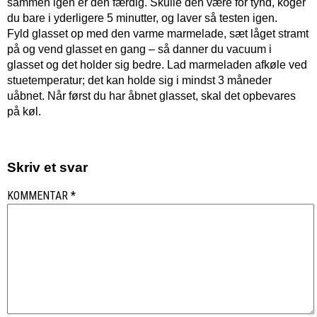
sammen igen er den færdig. Skulle den være for tynd, koger
du bare i yderligere 5 minutter, og laver så testen igen.
Fyld glasset op med den varme marmelade, sæt låget stramt
på og vend glasset en gang – så danner du vacuum i
glasset og det holder sig bedre. Lad marmeladen afkøle ved
stuetemperatur; det kan holde sig i mindst 3 måneder
uåbnet. Når først du har åbnet glasset, skal det opbevares
på køl.
Skriv et svar
KOMMENTAR
*