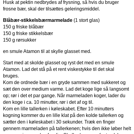
Husk at pektin nedbrydes af frysning, så hvis du bruger
frosne bær, skal der tilsættes geleringsmiddel.
Blåbær-stikkelsbærmarmelade
(1 stort glas)
150 g friske blåbær
150 g friske stikkelsbær
150 g rørsukker
en smule Atamon til at skylle glasset med.
Start med at skolde glasset og ryst det med en smule
Atamon. Lad det stå på et rent viskestykke til det skal
bruges.
Kom de ordnede bær i en gryde sammen med sukkeret og
sæt den over medium varme. Lad det koge lige så langsomt
op; rør i det et par gange. Når marmeladen koger, lader du
den koge i ca. 10 minutter, rør i det af og til.
Kom en lille tallerken i køleskabet. Efter 10 minutters
kogning kommer du en lille klat på den kolde tallerken og
sætter den i køleskabet i 30 sekunder. Træk en finger
gennem marmeladen på tallerkenen; hvis den ikke løber helt