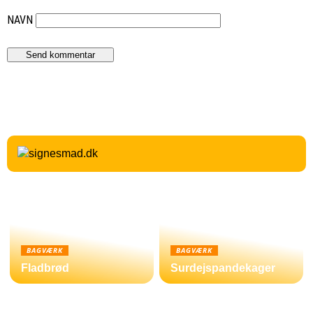
NAVN
BAGVÆRK
BAGVÆRK
Fladbrød
Surdejspandekager