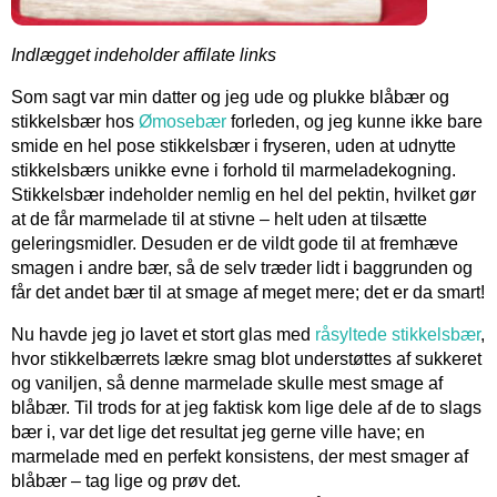
Indlægget indeholder affilate links
Som sagt var min datter og jeg ude og plukke blåbær og
stikkelsbær hos
Ømosebær
forleden, og jeg kunne ikke bare
smide en hel pose stikkelsbær i fryseren, uden at udnytte
stikkelsbærs unikke evne i forhold til marmeladekogning.
Stikkelsbær indeholder nemlig en hel del pektin, hvilket gør
at de får marmelade til at stivne – helt uden at tilsætte
geleringsmidler. Desuden er de vildt gode til at fremhæve
smagen i andre bær, så de selv træder lidt i baggrunden og
får det andet bær til at smage af meget mere; det er da smart!
Nu havde jeg jo lavet et stort glas med
råsyltede stikkelsbær
,
hvor stikkelbærrets lækre smag blot understøttes af sukkeret
og vaniljen, så denne marmelade skulle mest smage af
blåbær. Til trods for at jeg faktisk kom lige dele af de to slags
bær i, var det lige det resultat jeg gerne ville have; en
marmelade med en perfekt konsistens, der mest smager af
blåbær – tag lige og prøv det.