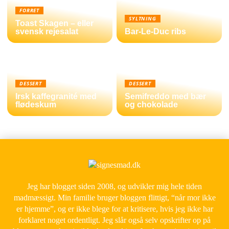
FORRET
SYLTNING
Toast Skagen – eller
svensk rejesalat
Bar-Le-Duc ribs
DESSERT
DESSERT
Irsk kaffegranité med
Semifreddo med bær
flødeskum
og chokolade
Jeg har blogget siden 2008, og udvikler mig hele tiden
madmæssigt. Min familie bruger bloggen flittigt, “når mor ikke
er hjemme”, og er ikke blege for at kritisere, hvis jeg ikke har
forklaret noget ordentligt. Jeg slår også selv opskrifter op på