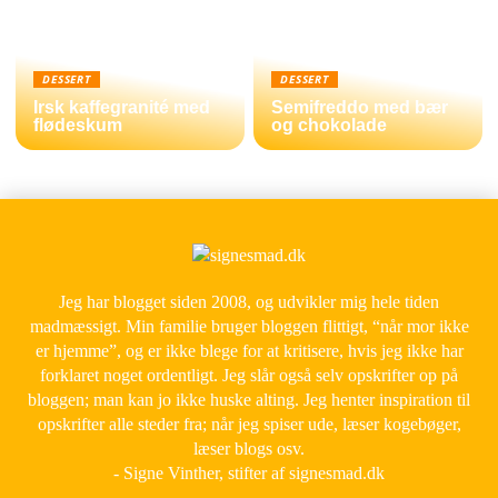
DESSERT
DESSERT
Irsk kaffegranité med
Semifreddo med bær
flødeskum
og chokolade
Jeg har blogget siden 2008, og udvikler mig hele tiden
madmæssigt. Min familie bruger bloggen flittigt, “når mor ikke
er hjemme”, og er ikke blege for at kritisere, hvis jeg ikke har
forklaret noget ordentligt. Jeg slår også selv opskrifter op på
bloggen; man kan jo ikke huske alting. Jeg henter inspiration til
opskrifter alle steder fra; når jeg spiser ude, læser kogebøger,
læser blogs osv.
- Signe Vinther, stifter af signesmad.dk