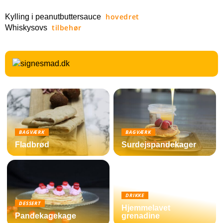
hovedret
Kylling i peanutbuttersauce
tilbehør
Whiskysovs
BAGVÆRK
BAGVÆRK
Fladbrød
Surdejspandekager
DRIKKE
DESSERT
Hjemmelavet
Pandekagekage
grenadine