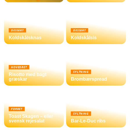
DESSERT
DESSERT
Koldskålsknas
Koldskålsis
HOVEDRET
SYLTNING
Risotto med bagt
græskar
Brombærspread
FORRET
SYLTNING
Toast Skagen – eller
svensk rejesalat
Bar-Le-Duc ribs