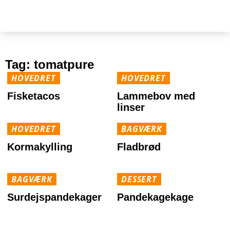
Tag:
tomatpure
HOVEDRET
HOVEDRET
Fisketacos
Lammebov med
linser
HOVEDRET
BAGVÆRK
Kormakylling
Fladbrød
BAGVÆRK
DESSERT
Surdejspandekager
Pandekagekage