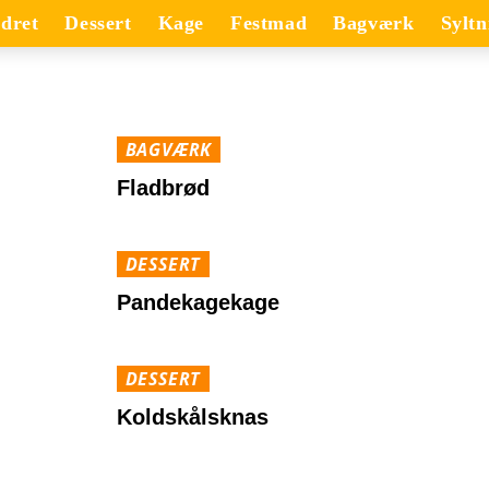
dret
Dessert
Kage
Festmad
Bagværk
Syltn
BAGVÆRK
Fladbrød
DESSERT
Pandekagekage
DESSERT
Koldskålsknas