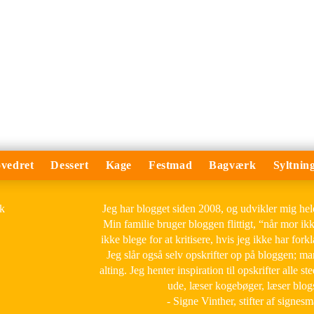
vedret
Dessert
Kage
Festmad
Bagværk
Syltnin
Jeg har blogget siden 2008, og udvikler mig he
Min familie bruger bloggen flittigt, “når mor ik
ikke blege for at kritisere, hvis jeg ikke har forkl
Jeg slår også selv opskrifter op på bloggen; m
alting. Jeg henter inspiration til opskrifter alle ste
ude, læser kogebøger, læser blog
- Signe Vinther, stifter af signes