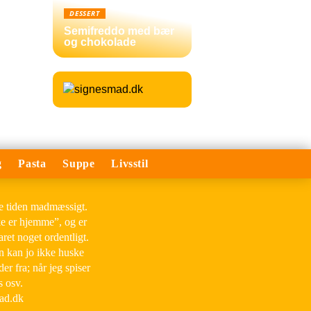
DESSERT
Semifreddo med bær
og chokolade
g
Pasta
Suppe
Livsstil
le tiden madmæssigt.
ke er hjemme”, og er
aret noget ordentligt.
an kan jo ikke huske
der fra; når jeg spiser
s osv.
mad.dk