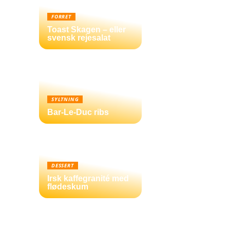
FORRET
Toast Skagen – eller
svensk rejesalat
SYLTNING
Bar-Le-Duc ribs
DESSERT
Irsk kaffegranité med
flødeskum