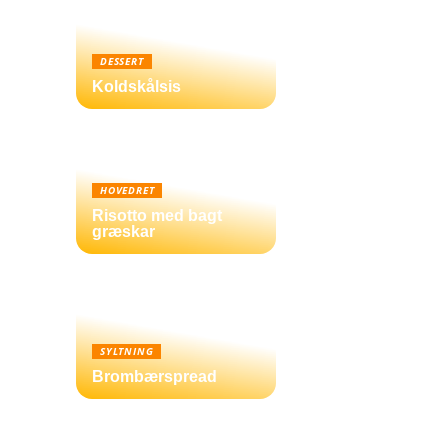
DESSERT
Koldskålsis
HOVEDRET
Risotto med bagt
græskar
SYLTNING
Brombærspread