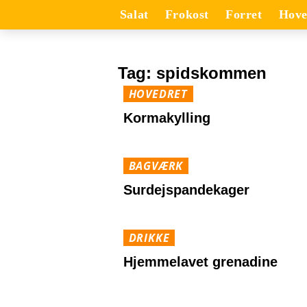
Salat
Frokost
Forret
Hove
Tag:
spidskommen
HOVEDRET
Kormakylling
BAGVÆRK
Surdejspandekager
DRIKKE
Hjemmelavet grenadine