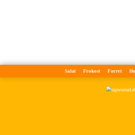
Salat
Frokost
Forret
Ho