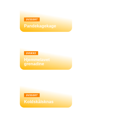
DESSERT
Pandekagekage
DRIKKE
Hjemmelavet
grenadine
DESSERT
Koldskålsknas