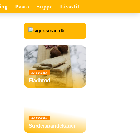
ing
Pasta
Suppe
Livsstil
BAGVÆRK
Fladbrød
BAGVÆRK
Surdejspandekager