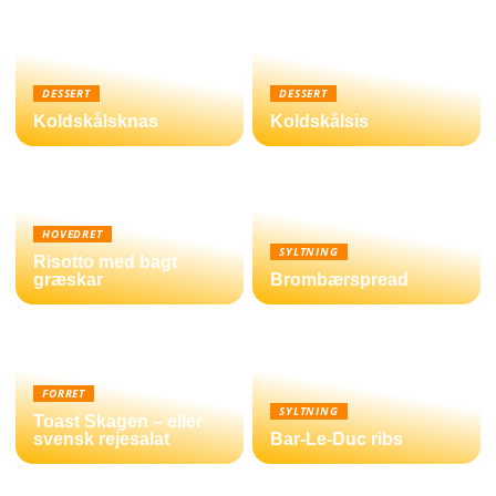
DESSERT
DESSERT
Koldskålsknas
Koldskålsis
HOVEDRET
SYLTNING
Risotto med bagt
græskar
Brombærspread
FORRET
SYLTNING
Toast Skagen – eller
svensk rejesalat
Bar-Le-Duc ribs