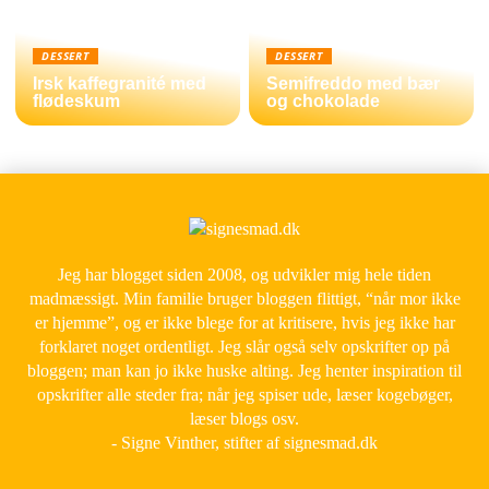
DESSERT
DESSERT
Irsk kaffegranité med
Semifreddo med bær
flødeskum
og chokolade
Jeg har blogget siden 2008, og udvikler mig hele tiden
madmæssigt. Min familie bruger bloggen flittigt, “når mor ikke
er hjemme”, og er ikke blege for at kritisere, hvis jeg ikke har
forklaret noget ordentligt. Jeg slår også selv opskrifter op på
bloggen; man kan jo ikke huske alting. Jeg henter inspiration til
opskrifter alle steder fra; når jeg spiser ude, læser kogebøger,
læser blogs osv.
- Signe Vinther, stifter af signesmad.dk