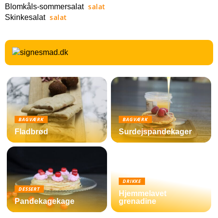
salat
Blomkåls-sommersalat
salat
Skinkesalat
BAGVÆRK
BAGVÆRK
Fladbrød
Surdejspandekager
DRIKKE
DESSERT
Hjemmelavet
Pandekagekage
grenadine