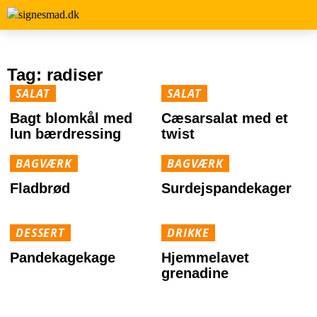
Tag:
radiser
SALAT
SALAT
Bagt blomkål med
Cæsarsalat med et
lun bærdressing
twist
BAGVÆRK
BAGVÆRK
Fladbrød
Surdejspandekager
DESSERT
DRIKKE
Pandekagekage
Hjemmelavet
grenadine