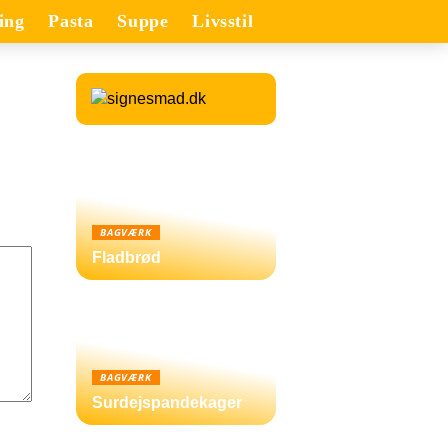
ing
Pasta
Suppe
Livsstil
BAGVÆRK
Fladbrød
BAGVÆRK
Surdejspandekager