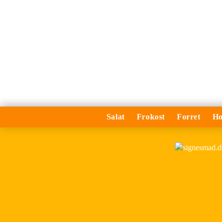
Salat
Frokost
Forret
Ho