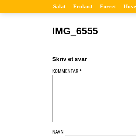
Salat
Frokost
Forret
Hove
IMG_6555
Skriv et svar
KOMMENTAR
*
NAVN