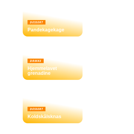
DESSERT
Pandekagekage
DRIKKE
Hjemmelavet
grenadine
DESSERT
Koldskålsknas