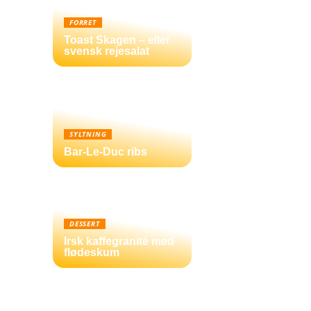
FORRET
Toast Skagen – eller
svensk rejesalat
SYLTNING
Bar-Le-Duc ribs
DESSERT
Irsk kaffegranité med
flødeskum