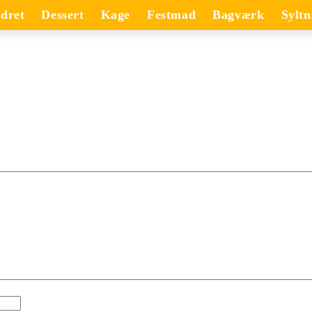
dret
Dessert
Kage
Festmad
Bagværk
Syltn