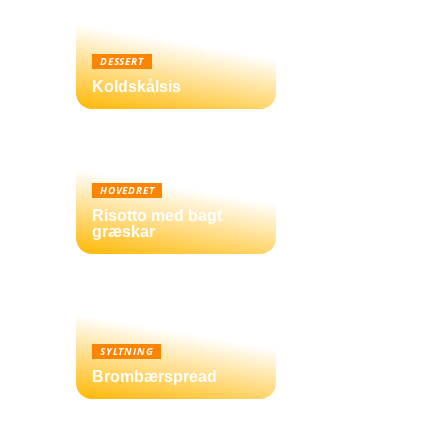
DESSERT
Koldskålsis
HOVEDRET
Risotto med bagt
græskar
SYLTNING
Brombærspread