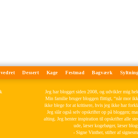
vedret
Dessert
Kage
Festmad
Bagværk
Syltnin
Jeg har blogget siden 2008, og udvikler mig he
Min familie bruger bloggen flittigt, “når mor ik
ikke blege for at kritisere, hvis jeg ikke har forkl
Jeg slår også selv opskrifter op på bloggen; m
alting. Jeg henter inspiration til opskrifter alle ste
ude, læser kogebøger, læser blog
- Signe Vinther, stifter af signes