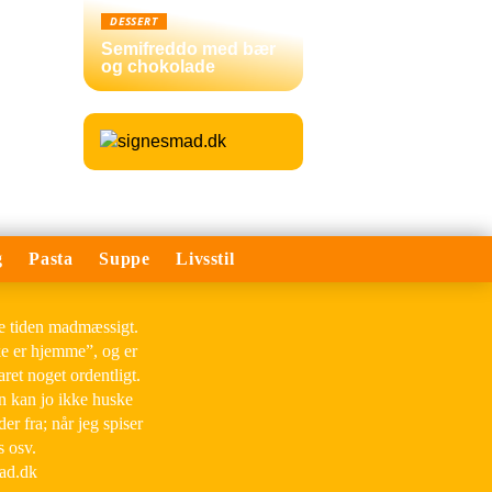
DESSERT
Semifreddo med bær
og chokolade
g
Pasta
Suppe
Livsstil
le tiden madmæssigt.
ke er hjemme”, og er
aret noget ordentligt.
an kan jo ikke huske
der fra; når jeg spiser
s osv.
mad.dk