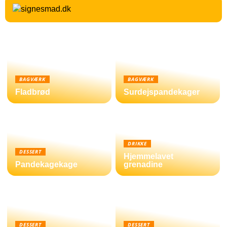
BAGVÆRK
BAGVÆRK
Fladbrød
Surdejspandekager
DRIKKE
DESSERT
Hjemmelavet
Pandekagekage
grenadine
DESSERT
DESSERT