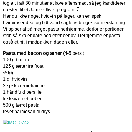
tog alt i alt 30 minutter at lave aftensmad, så jeg kandiderer
næsten til et Jamie Oliver program 🙂
Har du ikke noget hvidvin på lager, kan en spsk
hvidvinseddike og lidt vand sagtens bruges som erstatning.
Vi spiser altså meget pasta herhjemme, derfor er portionen
stor, så skaler bare ned efter behov. Herhjemme er pasta
også et hit i madpakken dagen efter.
Pasta med bacon og ærter
(4-5 pers.)
100 g bacon
125 g ærter fra frost
½ løg
1 dl hvidvin
2 spsk cremefraiche
1 håndfuld persille
friskkværnet peber
500 g tørret pasta
revet parmesan til drys