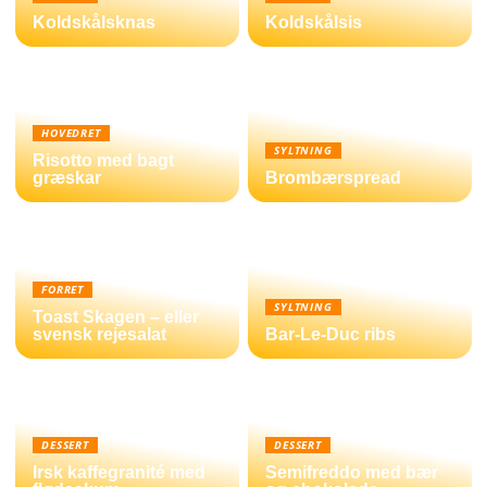
Koldskålsknas
Koldskålsis
HOVEDRET
SYLTNING
Risotto med bagt
græskar
Brombærspread
FORRET
SYLTNING
Toast Skagen – eller
svensk rejesalat
Bar-Le-Duc ribs
DESSERT
DESSERT
Irsk kaffegranité med
Semifreddo med bær