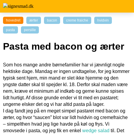
hovedret
ærter
bacon
creme fraiche
hvidvin
pasta
persille
Pasta med bacon og ærter
Som hos mange andre børnefamilier har vi jævnligt nogle
hektiske dage. Mandag er ingen undtagelse, for jeg kommer
typisk sent hjem, min mand er slet ikke hjemme og den
yngste datter skal til spejder kl. 18. Derfor skal maden være
nem, kræve et minimum af indkøb og gerne kunne spises
lidt hurtigt. Af disse grunde ender vi tit med en pastaret;
ungerne elsker det og vi har altid pasta på lager.
I dag fandt jeg på en meget simpel pastaret med bacon og
ærter, og hvor “saucen” blot var lidt hvidvin og cremefraiche
– simpelthen hvad jeg lige havde på køl og frys. Vi
smovsede i pasta, og jeg fik en enkel
wedge salad
til. Det