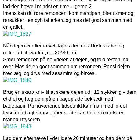
lad den hæve i mindst en time – gerne 2.
Imens kan du røre remoncen; kom marcipan, blødt smør og
rørsukker i en dyb tallerken, og mas det godt sammen med
en gaffel.
Når dejen er efterhævet, tages den ud af køleskabet og
rulles ud til kvadrat; ca. 30*30 cm.
Smør remoncen på halvdelen af dejen, og fold resten ind
over. Mas dejen godt sammen om remoncen. Pensl dejen
med æg, og drys med sesamfrø og birkes.
Brug en skarp kniv til at skære dejen ud i 12 stykker, giv dem
et drej og læg dem på en bageplade beklædt med
bagepapir. På nuværende tidspunkt kan man med fordel
fryse de ubagte frøsnappere – de kan holde i mindst en
måned i fryseren.
Lad dem efterhæve i yderligere 20 minutter og bag dem på