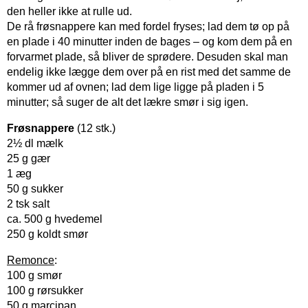
den heller ikke at rulle ud.
De rå frøsnappere kan med fordel fryses; lad dem tø op på
en plade i 40 minutter inden de bages – og kom dem på en
forvarmet plade, så bliver de sprødere. Desuden skal man
endelig ikke lægge dem over på en rist med det samme de
kommer ud af ovnen; lad dem lige ligge på pladen i 5
minutter; så suger de alt det lækre smør i sig igen.
Frøsnappere
(12 stk.)
2½ dl mælk
25 g gær
1 æg
50 g sukker
2 tsk salt
ca. 500 g hvedemel
250 g koldt smør
Remonce
:
100 g smør
100 g rørsukker
50 g marcipan