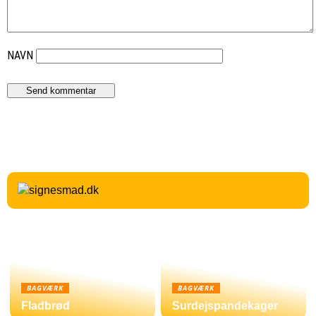
NAVN
BAGVÆRK
BAGVÆRK
Fladbrød
Surdejspandekager