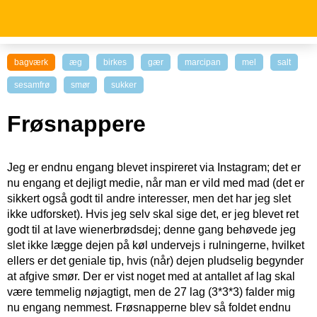
bagværk
æg
birkes
gær
marcipan
mel
salt
sesamfrø
smør
sukker
Frøsnappere
Jeg er endnu engang blevet inspireret via Instagram; det er
nu engang et dejligt medie, når man er vild med mad (det er
sikkert også godt til andre interesser, men det har jeg slet
ikke udforsket). Hvis jeg selv skal sige det, er jeg blevet ret
godt til at lave wienerbrødsdej; denne gang behøvede jeg
slet ikke lægge dejen på køl undervejs i rulningerne, hvilket
ellers er det geniale tip, hvis (når) dejen pludselig begynder
at afgive smør. Der er vist noget med at antallet af lag skal
være temmelig nøjagtigt, men de 27 lag (3*3*3) falder mig
nu engang nemmest. Frøsnapperne blev så foldet endnu