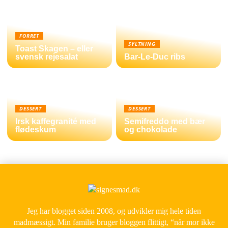
FORRET
SYLTNING
Toast Skagen – eller
svensk rejesalat
Bar-Le-Duc ribs
DESSERT
DESSERT
Irsk kaffegranité med
Semifreddo med bær
flødeskum
og chokolade
Jeg har blogget siden 2008, og udvikler mig hele tiden
madmæssigt. Min familie bruger bloggen flittigt, “når mor ikke