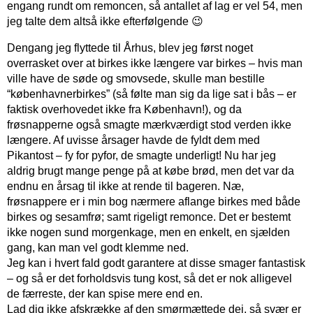
engang rundt om remoncen, så antallet af lag er vel 54, men
jeg talte dem altså ikke efterfølgende 😉
Dengang jeg flyttede til Århus, blev jeg først noget
overrasket over at birkes ikke længere var birkes – hvis man
ville have de søde og smovsede, skulle man bestille
“københavnerbirkes” (så følte man sig da lige sat i bås – er
faktisk overhovedet ikke fra København!), og da
frøsnapperne også smagte mærkværdigt stod verden ikke
længere. Af uvisse årsager havde de fyldt dem med
Pikantost – fy for pyfor, de smagte underligt! Nu har jeg
aldrig brugt mange penge på at købe brød, men det var da
endnu en årsag til ikke at rende til bageren. Næ,
frøsnappere er i min bog nærmere aflange birkes med både
birkes og sesamfrø; samt rigeligt remonce. Det er bestemt
ikke nogen sund morgenkage, men en enkelt, en sjælden
gang, kan man vel godt klemme ned.
Jeg kan i hvert fald godt garantere at disse smager fantastisk
– og så er det forholdsvis tung kost, så det er nok alligevel
de færreste, der kan spise mere end en.
Lad dig ikke afskrække af den smørmættede dej, så svær er