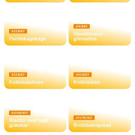
DRIKKE
DESSERT
Hjemmelavet
Pandekagekage
grenadine
DESSERT
DESSERT
Koldskålsknas
Koldskålsis
HOVEDRET
SYLTNING
Risotto med bagt
græskar
Brombærspread