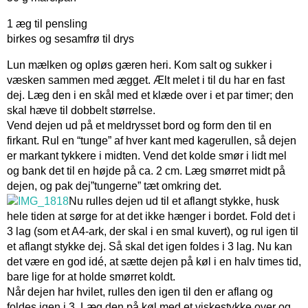
1 æg til pensling
birkes og sesamfrø til drys
Lun mælken og opløs gæren heri. Kom salt og sukker i
væsken sammen med ægget. Ælt melet i til du har en fast
dej. Læg den i en skål med et klæde over i et par timer; den
skal hæve til dobbelt størrelse.
Vend dejen ud på et meldrysset bord og form den til en
firkant. Rul en “tunge” af hver kant med kagerullen, så dejen
er markant tykkere i midten. Vend det kolde smør i lidt mel
og bank det til en højde på ca. 2 cm. Læg smørret midt på
dejen, og pak dej”tungerne” tæt omkring det.
Nu rulles dejen ud til et aflangt stykke, husk
hele tiden at sørge for at det ikke hænger i bordet. Fold det i
3 lag (som et A4-ark, der skal i en smal kuvert), og rul igen til
et aflangt stykke dej. Så skal det igen foldes i 3 lag. Nu kan
det være en god idé, at sætte dejen på køl i en halv times tid,
bare lige for at holde smørret koldt.
Når dejen har hvilet, rulles den igen til den er aflang og
foldes igen i 3. Læg den på køl med et viskestykke over og