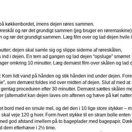
å på køkkenbordet, imens dejen røres sammen.
øreskål og rør det grundigt sammen (jeg bruger en røremaskine)
n og rør det grundigt sammen. Læg film over og lad dejen hvile 
utter; dejen skal samle sig og slippe siderne af røreskålen,
s ind i dejen. En tern ad gangen og lad dejen “opsluge” smørret
 tager omkring 10 minutter. Læg dernæst film over skålen og lad 
 Kom lidt vand på hånden og stik hånden ind under dejen. Fores
side”, som dernæst foldes ind over midten af dejen. Slut af med at
 gentag proceduren efter 30 minutter. Dernæst sættes skålen m
imer (alternativt kan dejen laves om aftenen og hæve på køl natte
t bord med en smule mel, og del den i 10 lige store stykker – 
skal veje 120 g hver. Form hvert stykke til en stram bolle enten
rne med god afstand imellem på to bageplader med bagepapir. Dæ
ad dem efterhæve i 2½ time.