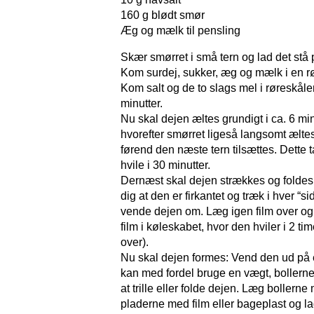
160 g blødt smør
Æg og mælk til pensling
Skær smørret i små tern og lad det st
Kom surdej, sukker, æg og mælk i en r
Kom salt og de to slags mel i røreskåle
minutter.
Nu skal dejen æltes grundigt i ca. 6 min
hvorefter smørret ligeså langsomt ælte
førend den næste tern tilsættes. Dette
hvile i 30 minutter.
Dernæst skal dejen strækkes og foldes:
dig at den er firkantet og træk i hver “
vende dejen om. Læg igen film over og
film i køleskabet, hvor den hviler i 2 t
over).
Nu skal dejen formes: Vend den ud på e
kan med fordel bruge en vægt, bollerne 
at trille eller folde dejen. Læg bolle
pladerne med film eller bageplast og l