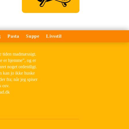
g
Pasta
Suppe
Livsstil
le tiden madmæssigt.
ke er hjemme”, og er
aret noget ordentligt.
an kan jo ikke huske
der fra; når jeg spiser
s osv.
mad.dk