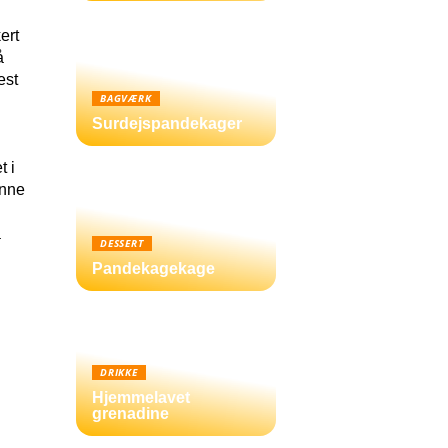
ert
å
est
BAGVÆRK
Surdejspandekager
t i
enne
å
DESSERT
Pandekagekage
DRIKKE
Hjemmelavet
grenadine