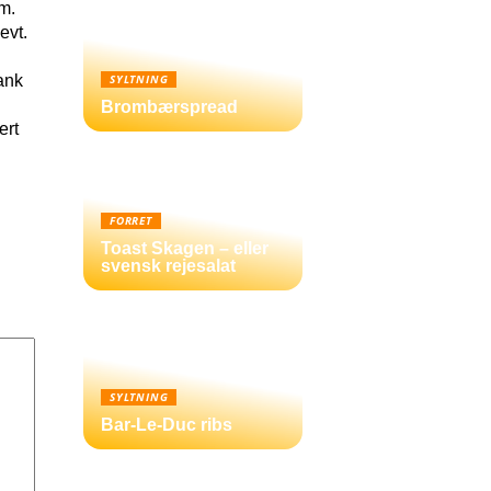
m.
evt.
ank
SYLTNING
Brombærspread
ert
FORRET
Toast Skagen – eller
svensk rejesalat
SYLTNING
Bar-Le-Duc ribs