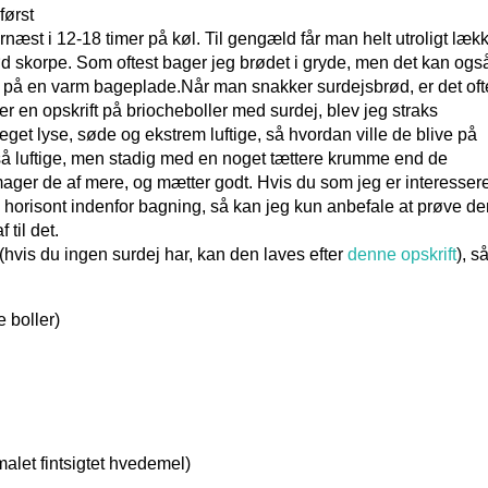
først
æst i 12-18 timer på køl. Til gengæld får man helt utroligt lækk
d skorpe. Som oftest bager jeg brødet i gryde, men det kan ogs
r på en varm bageplade.
Når man snakker surdejsbrød, er det oft
ver en opskrift på briocheboller med surdej, blev jeg straks
eget lyse, søde og ekstrem luftige, så hvordan ville de blive på
så luftige, men stadig med en noget tættere krumme end de
ager de af mere, og mætter godt. Hvis du som jeg er interessere
din horisont indenfor bagning, så kan jeg kun anbefale at prøve d
 til det.
 (hvis du ingen surdej har, kan den laves efter
denne opskrift
), s
e boller)
alet fintsigtet hvedemel)