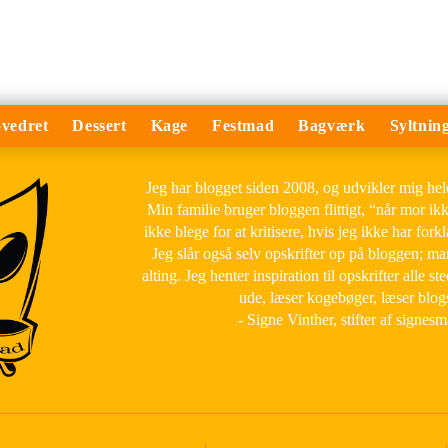
vedret
Dessert
Kage
Festmad
Bagværk
Syltnin
Jeg har blogget siden 2008, og udvikler mig he
Min familie bruger bloggen flittigt, “når mor ik
ikke blege for at kritisere, hvis jeg ikke har forkl
Jeg slår også selv opskrifter op på bloggen; m
alting. Jeg henter inspiration til opskrifter alle ste
ude, læser kogebøger, læser blog
- Signe Vinther, stifter af signes