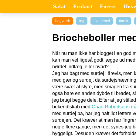
Salat
Frokost
Forret
Hove
bagværk
æg
hvedemel
mælk
Briocheboller med
Når nu man ikke har blogget i en god 
kan man vel ligeså godt lægge ud med 
nørdet indlæg, eller hvad?
Jeg har bagt med surdej i årevis, men l
med gær og surdej, da surdejshævning
være svær at styre, men smagen fra su
også bare en anden dybde til brødet, så
jeg brugt begge dele. Efter at jeg stifte
bekendtskab med
Chad Robertsons m
med surdej på, har jeg haft lidt lettere v
surdejen. Det kræver at man har fingre
nogle flere gange, men det synes jeg b
hyggeligt. Desuden kræver det forholds