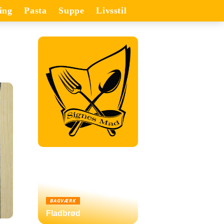
ing
Pasta
Suppe
Livsstil
BAGVÆRK
Fladbrød