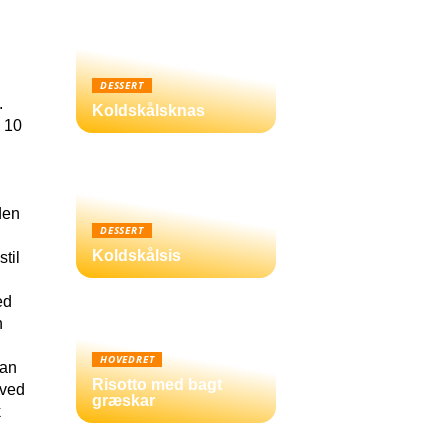
DESSERT
.
Koldskålsknas
i 10
den
DESSERT
Koldskålsis
til
ed
n
HOVEDRET
man
Risotto med bagt
 ved
græskar
k