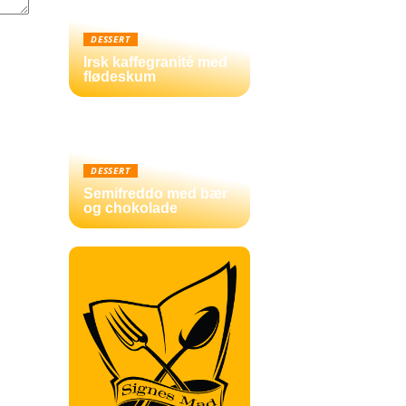
DESSERT
Irsk kaffegranité med
flødeskum
DESSERT
Semifreddo med bær
og chokolade