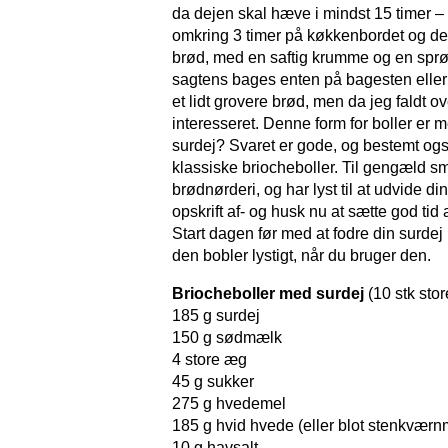
da dejen skal hæve i mindst 15 timer – 
omkring 3 timer på køkkenbordet og dern
brød, med en saftig krumme og en sprø
sagtens bages enten på bagesten elle
et lidt grovere brød, men da jeg faldt o
interesseret. Denne form for boller er m
surdej? Svaret er gode, og bestemt og
klassiske briocheboller. Til gengæld sm
brødnørderi, og har lyst til at udvide 
opskrift af- og husk nu at sætte god tid af
Start dagen før med at fodre din surdej
den bobler lystigt, når du bruger den.
Briocheboller med surdej
(10 stk stor
185 g surdej
150 g sødmælk
4 store æg
45 g sukker
275 g hvedemel
185 g hvid hvede (eller blot stenkværnm
10 g havsalt