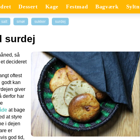
dret
Dessert
Kage
Festmad
Bagværk
Syltn
salt
smør
sukker
surdej
 surdej
måned, så
et decideret
angt oftest
 godt kan
rdejen giver
 derfor har
de
åde
at bage
ed at styre
ne i dejen
are er
vis god tid,