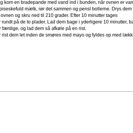
 og kom en bradepande med vand ind i bunden, når ovnen er var
iseskefuld mælk, rør det sammen og pensl bollerne. Drys dem 
vnen og skru ned til 210 grader. Efter 10 minutter tages
undt på de to plader. Lad dem bage i yderligere 10 minutter, b
 færdige, og lad dem så afkøle på en rist.
er rist dem let inden de smøres med mayo og fyldes op med lækk