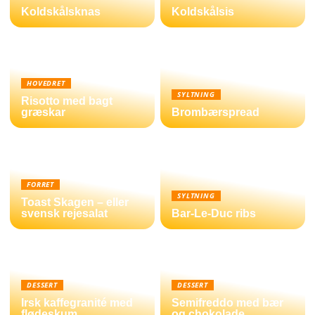
Koldskålsknas
Koldskålsis
HOVEDRET
SYLTNING
Risotto med bagt
græskar
Brombærspread
FORRET
SYLTNING
Toast Skagen – eller
svensk rejesalat
Bar-Le-Duc ribs
DESSERT
DESSERT
Irsk kaffegranité med
Semifreddo med bær
flødeskum
og chokolade