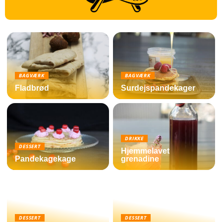
BAGVÆRK
BAGVÆRK
Fladbrød
Surdejspandekager
DRIKKE
DESSERT
Hjemmelavet
Pandekagekage
grenadine
DESSERT
DESSERT