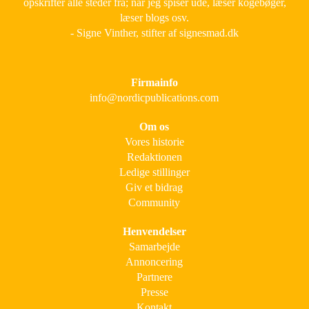
opskrifter alle steder fra; når jeg spiser ude, læser kogebøger,
læser blogs osv.
- Signe Vinther, stifter af signesmad.dk
Firmainfo
info@nordicpublications.com
Om os
Vores historie
Redaktionen
Ledige stillinger
Giv et bidrag
Community
Henvendelser
Samarbejde
Annoncering
Partnere
Presse
Kontakt