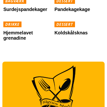
BAGVÆRK
DESSERT
Surdejspandekager
Pandekagekage
DRIKKE
DESSERT
Hjemmelavet
Koldskålsknas
grenadine