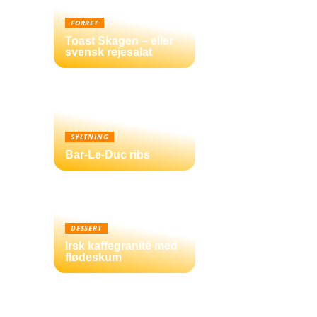
FORRET
Toast Skagen – eller
svensk rejesalat
SYLTNING
Bar-Le-Duc ribs
DESSERT
Irsk kaffegranité med
flødeskum