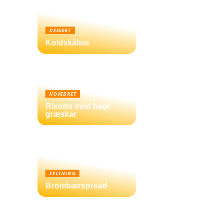
DESSERT
Koldskålsis
HOVEDRET
Risotto med bagt
græskar
SYLTNING
Brombærspread