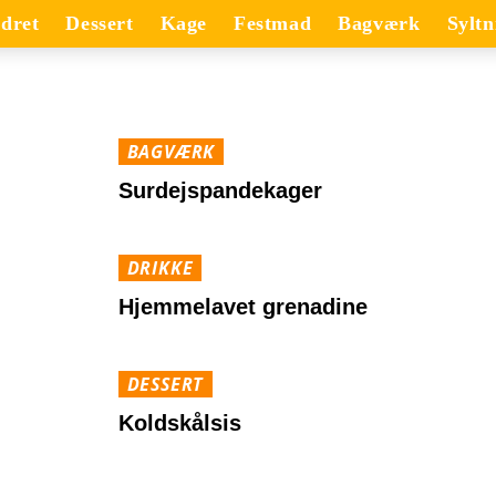
dret
Dessert
Kage
Festmad
Bagværk
Syltn
BAGVÆRK
Surdejspandekager
DRIKKE
Hjemmelavet grenadine
DESSERT
Koldskålsis