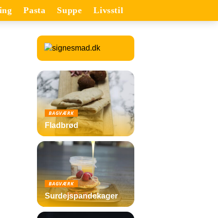
ing
Pasta
Suppe
Livsstil
BAGVÆRK
Fladbrød
BAGVÆRK
Surdejspandekager