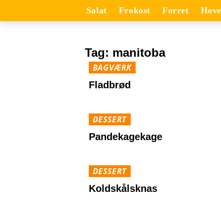
Salat
Frokost
Forret
Hove
Tag:
manitoba
BAGVÆRK
Fladbrød
DESSERT
Pandekagekage
DESSERT
Koldskålsknas