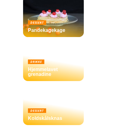
DESSERT
Pandekagekage
DRIKKE
Hjemmelavet
grenadine
DESSERT
Koldskålsknas