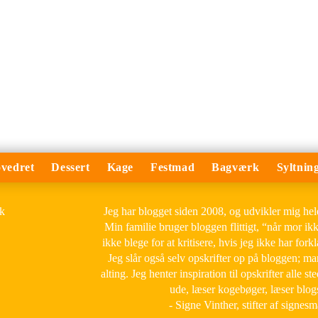
vedret
Dessert
Kage
Festmad
Bagværk
Syltnin
Jeg har blogget siden 2008, og udvikler mig he
Min familie bruger bloggen flittigt, “når mor ik
ikke blege for at kritisere, hvis jeg ikke har forkl
Jeg slår også selv opskrifter op på bloggen; m
alting. Jeg henter inspiration til opskrifter alle ste
ude, læser kogebøger, læser blog
- Signe Vinther, stifter af signes