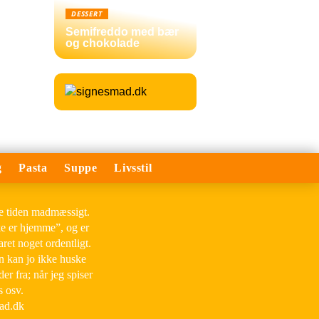
DESSERT
Semifreddo med bær
og chokolade
g
Pasta
Suppe
Livsstil
le tiden madmæssigt.
ke er hjemme”, og er
aret noget ordentligt.
an kan jo ikke huske
der fra; når jeg spiser
s osv.
mad.dk