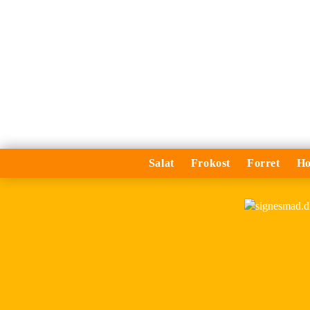
Salat
Frokost
Forret
Ho