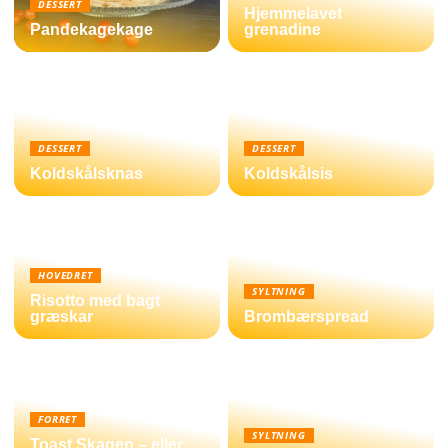
DESSERT
Hjemmelavet
Pandekagekage
grenadine
DESSERT
DESSERT
Koldskålsknas
Koldskålsis
HOVEDRET
SYLTNING
Risotto med bagt
græskar
Brombærspread
FORRET
SYLTNING
Toast Skagen – eller