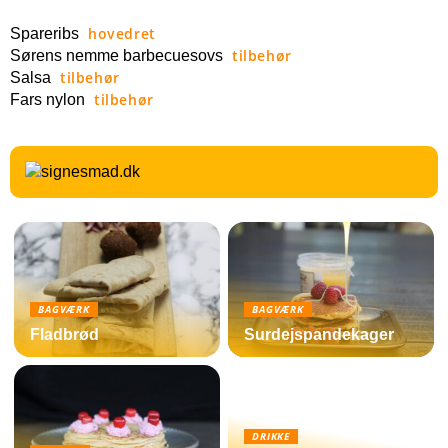
hovedret
Spareribs
tilbehør
Sørens nemme barbecuesovs
tilbehør
Salsa
tilbehør
Fars nylon
BAGVÆRK
BAGVÆRK
Fladbrød
Surdejspandekager
DRIKKE