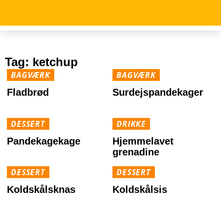
Tag:
ketchup
BAGVÆRK
BAGVÆRK
Fladbrød
Surdejspandekager
DESSERT
DRIKKE
Pandekagekage
Hjemmelavet
grenadine
DESSERT
DESSERT
Koldskålsknas
Koldskålsis