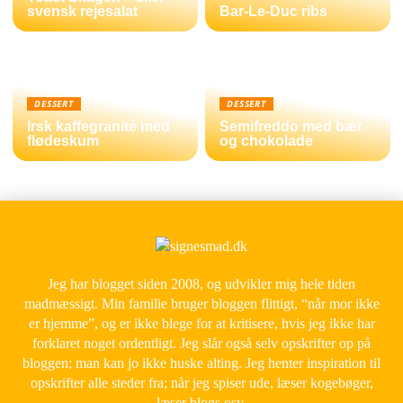
svensk rejesalat
Bar-Le-Duc ribs
DESSERT
DESSERT
Irsk kaffegranité med
Semifreddo med bær
flødeskum
og chokolade
Jeg har blogget siden 2008, og udvikler mig hele tiden
madmæssigt. Min familie bruger bloggen flittigt, “når mor ikke
er hjemme”, og er ikke blege for at kritisere, hvis jeg ikke har
forklaret noget ordentligt. Jeg slår også selv opskrifter op på
bloggen; man kan jo ikke huske alting. Jeg henter inspiration til
opskrifter alle steder fra; når jeg spiser ude, læser kogebøger,
læser blogs osv.