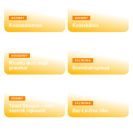
DESSERT
DESSERT
Koldskålsknas
Koldskålsis
HOVEDRET
SYLTNING
Risotto med bagt
græskar
Brombærspread
FORRET
SYLTNING
Toast Skagen – eller
svensk rejesalat
Bar-Le-Duc ribs