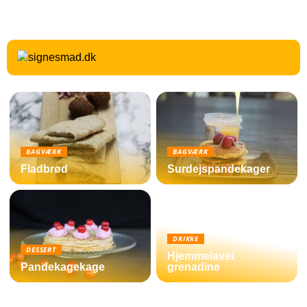
BAGVÆRK
BAGVÆRK
Fladbrød
Surdejspandekager
DRIKKE
DESSERT
Hjemmelavet
Pandekagekage
grenadine