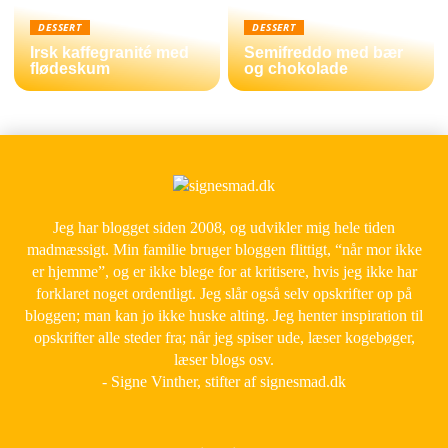
DESSERT
DESSERT
Irsk kaffegranité med
Semifreddo med bær
flødeskum
og chokolade
Jeg har blogget siden 2008, og udvikler mig hele tiden
madmæssigt. Min familie bruger bloggen flittigt, “når mor ikke
er hjemme”, og er ikke blege for at kritisere, hvis jeg ikke har
forklaret noget ordentligt. Jeg slår også selv opskrifter op på
bloggen; man kan jo ikke huske alting. Jeg henter inspiration til
opskrifter alle steder fra; når jeg spiser ude, læser kogebøger,
læser blogs osv.
- Signe Vinther, stifter af signesmad.dk