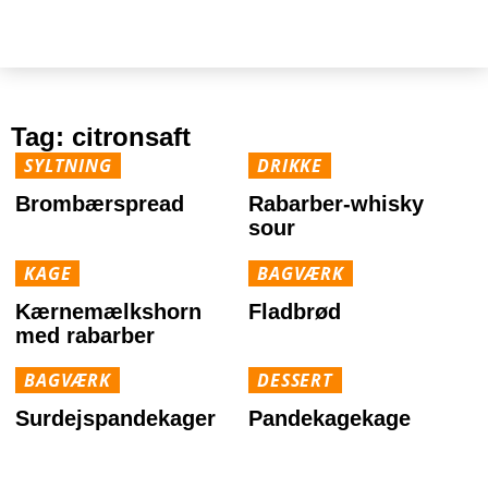
Tag:
citronsaft
SYLTNING
DRIKKE
Brombærspread
Rabarber-whisky
sour
KAGE
BAGVÆRK
Kærnemælkshorn
Fladbrød
med rabarber
BAGVÆRK
DESSERT
Surdejspandekager
Pandekagekage