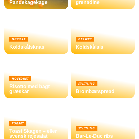
Pandekagekage
grenadine
DESSERT
DESSERT
Koldskålsknas
Koldskålsis
HOVEDRET
SYLTNING
Risotto med bagt
græskar
Brombærspread
FORRET
SYLTNING
Toast Skagen – eller
svensk rejesalat
Bar-Le-Duc ribs