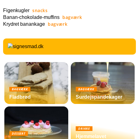
snacks
Figenkugler
bagværk
Banan-chokolade-muffins
bagværk
Krydret banankage
BAGVÆRK
BAGVÆRK
Fladbrød
Surdejspandekager
DRIKKE
DESSERT
Hjemmelavet