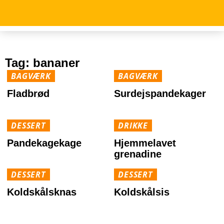
Tag:
bananer
BAGVÆRK
BAGVÆRK
Fladbrød
Surdejspandekager
DESSERT
DRIKKE
Pandekagekage
Hjemmelavet
grenadine
DESSERT
DESSERT
Koldskålsknas
Koldskålsis