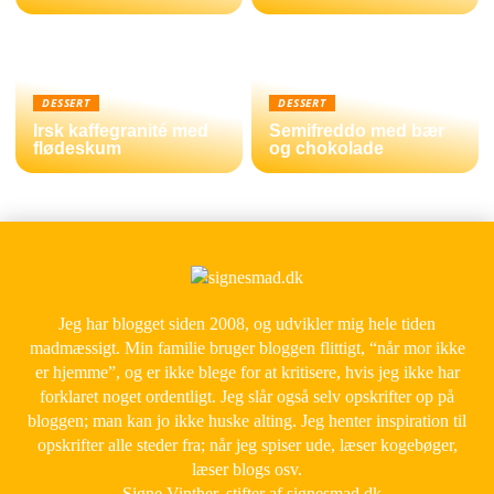
DESSERT
DESSERT
Irsk kaffegranité med
Semifreddo med bær
flødeskum
og chokolade
Jeg har blogget siden 2008, og udvikler mig hele tiden
madmæssigt. Min familie bruger bloggen flittigt, “når mor ikke
er hjemme”, og er ikke blege for at kritisere, hvis jeg ikke har
forklaret noget ordentligt. Jeg slår også selv opskrifter op på
bloggen; man kan jo ikke huske alting. Jeg henter inspiration til
opskrifter alle steder fra; når jeg spiser ude, læser kogebøger,
læser blogs osv.
- Signe Vinther, stifter af signesmad.dk