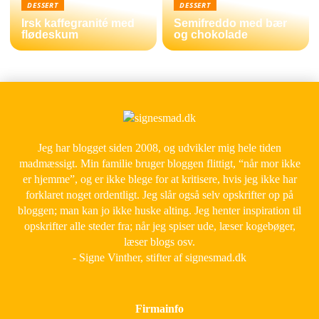
DESSERT
DESSERT
Irsk kaffegranité med
Semifreddo med bær
flødeskum
og chokolade
Jeg har blogget siden 2008, og udvikler mig hele tiden
madmæssigt. Min familie bruger bloggen flittigt, “når mor ikke
er hjemme”, og er ikke blege for at kritisere, hvis jeg ikke har
forklaret noget ordentligt. Jeg slår også selv opskrifter op på
bloggen; man kan jo ikke huske alting. Jeg henter inspiration til
opskrifter alle steder fra; når jeg spiser ude, læser kogebøger,
læser blogs osv.
- Signe Vinther, stifter af signesmad.dk
Firmainfo