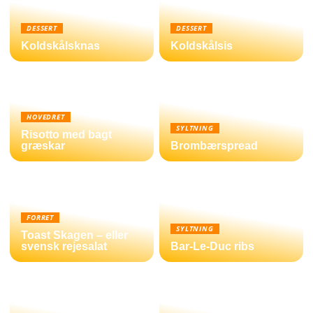
DESSERT
DESSERT
Koldskålsknas
Koldskålsis
HOVEDRET
SYLTNING
Risotto med bagt
græskar
Brombærspread
FORRET
SYLTNING
Toast Skagen – eller
svensk rejesalat
Bar-Le-Duc ribs