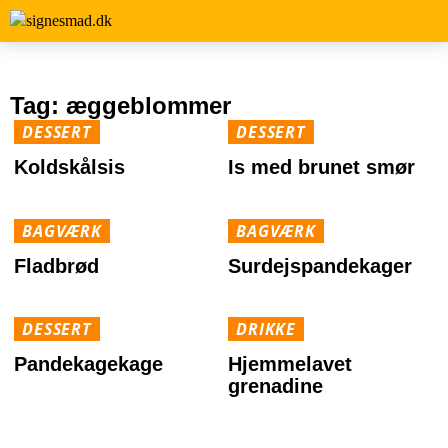
Tag:
æggeblommer
DESSERT
DESSERT
Koldskålsis
Is med brunet smør
BAGVÆRK
BAGVÆRK
Fladbrød
Surdejspandekager
DESSERT
DRIKKE
Pandekagekage
Hjemmelavet
grenadine