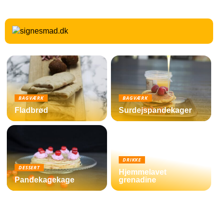
BAGVÆRK
BAGVÆRK
Fladbrød
Surdejspandekager
DRIKKE
DESSERT
Hjemmelavet
Pandekagekage
grenadine