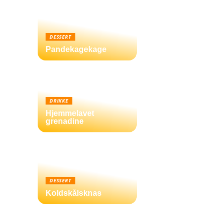
DESSERT
Pandekagekage
DRIKKE
Hjemmelavet
grenadine
DESSERT
Koldskålsknas