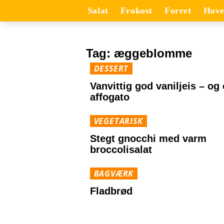
Salat
Frokost
Forret
Hove
Tag:
æggeblomme
DESSERT
Vanvittig god vaniljeis – og
affogato
VEGETARISK
Stegt gnocchi med varm
broccolisalat
BAGVÆRK
Fladbrød