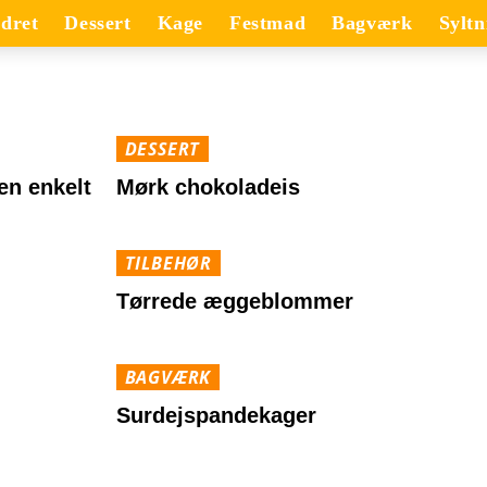
dret
Dessert
Kage
Festmad
Bagværk
Syltn
DESSERT
 en enkelt
Mørk chokoladeis
TILBEHØR
Tørrede æggeblommer
BAGVÆRK
Surdejspandekager