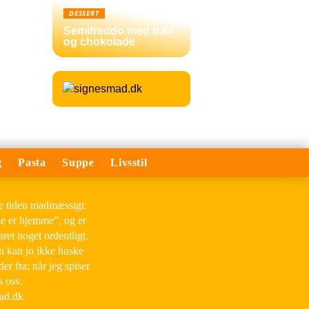
DESSERT
Semifreddo med bær
og chokolade
g
Pasta
Suppe
Livsstil
le tiden madmæssigt.
ke er hjemme”, og er
aret noget ordentligt.
an kan jo ikke huske
der fra; når jeg spiser
s osv.
mad.dk