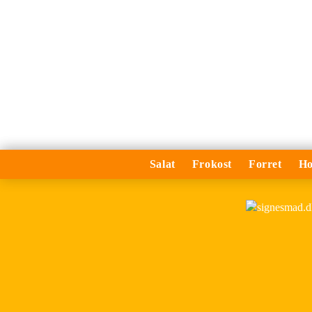
Salat
Frokost
Forret
Ho