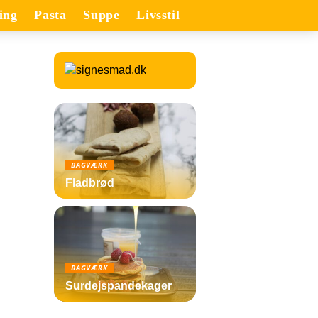
ing
Pasta
Suppe
Livsstil
BAGVÆRK
Fladbrød
BAGVÆRK
Surdejspandekager