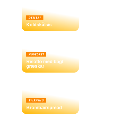
DESSERT
Koldskålsis
HOVEDRET
Risotto med bagt
græskar
SYLTNING
Brombærspread