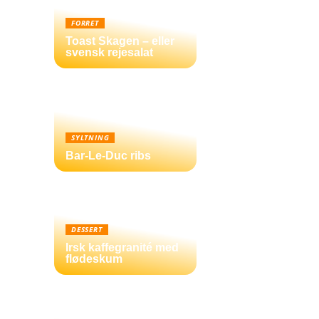
FORRET
Toast Skagen – eller
svensk rejesalat
SYLTNING
Bar-Le-Duc ribs
DESSERT
Irsk kaffegranité med
flødeskum