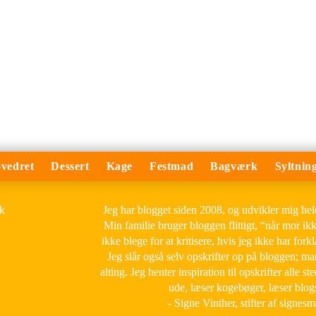
vedret
Dessert
Kage
Festmad
Bagværk
Syltnin
Jeg har blogget siden 2008, og udvikler mig he
Min familie bruger bloggen flittigt, “når mor ik
ikke blege for at kritisere, hvis jeg ikke har forkl
Jeg slår også selv opskrifter op på bloggen; m
alting. Jeg henter inspiration til opskrifter alle ste
ude, læser kogebøger, læser blog
- Signe Vinther, stifter af signes