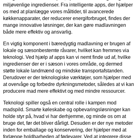
miljøvenlige ingredienser. Fra intelligente apps, der hjælper
os med at planlægge vores måltider, til avancerede
køkkenapparater, der reducerer energiforbruget, findes der
mange innovative løsninger, der kan gøre madlavningen
både mere effektiv og ansvarlig.
En vigtig komponent i bæredygtig madlavning er brugen af
lokale og sæsonbestemte råvarer, hvilket kan fremmes via
teknologi. Ved hjælp af apps kan vi nemt finde ud af, hvilke
ingredienser der er i sæson i vores område, og dermed
støtte lokale landmænd og mindske transportafstanden.
Derudover er der teknologiske værktøjer, som hjælper med
at overvåge og forbedre dyrkningsmetoder, således at vi kan
producere mad mere effektivt og med mindre ressourcer.
Teknologi spiller også en central rolle i kampen mod
madspild. Smarte køleskabe og opbevaringsløsninger kan
holde styr på, hvad vi har derhjemme, og minde os om at
bruge det, før det bliver dårligt. Desuden er der nye metoder
inden for emballage og konservering, der hjælper med at
forlænge holdbarheden af fødevarer. Ved at integrere disse