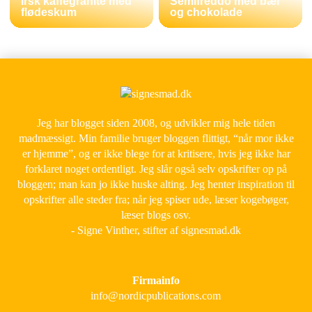
Irsk kaffegranité med
Semifreddo med bær
flødeskum
og chokolade
Jeg har blogget siden 2008, og udvikler mig hele tiden
madmæssigt. Min familie bruger bloggen flittigt, “når mor ikke
er hjemme”, og er ikke blege for at kritisere, hvis jeg ikke har
forklaret noget ordentligt. Jeg slår også selv opskrifter op på
bloggen; man kan jo ikke huske alting. Jeg henter inspiration til
opskrifter alle steder fra; når jeg spiser ude, læser kogebøger,
læser blogs osv.
- Signe Vinther, stifter af signesmad.dk
Firmainfo
info@nordicpublications.com