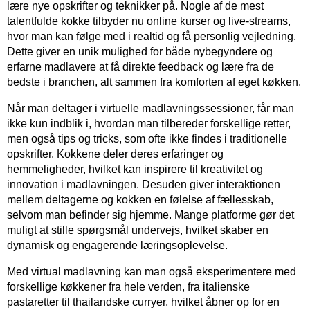
lære nye opskrifter og teknikker på. Nogle af de mest
talentfulde kokke tilbyder nu online kurser og live-streams,
hvor man kan følge med i realtid og få personlig vejledning.
Dette giver en unik mulighed for både nybegyndere og
erfarne madlavere at få direkte feedback og lære fra de
bedste i branchen, alt sammen fra komforten af eget køkken.
Når man deltager i virtuelle madlavningssessioner, får man
ikke kun indblik i, hvordan man tilbereder forskellige retter,
men også tips og tricks, som ofte ikke findes i traditionelle
opskrifter. Kokkene deler deres erfaringer og
hemmeligheder, hvilket kan inspirere til kreativitet og
innovation i madlavningen. Desuden giver interaktionen
mellem deltagerne og kokken en følelse af fællesskab,
selvom man befinder sig hjemme. Mange platforme gør det
muligt at stille spørgsmål undervejs, hvilket skaber en
dynamisk og engagerende læringsoplevelse.
Med virtual madlavning kan man også eksperimentere med
forskellige køkkener fra hele verden, fra italienske
pastaretter til thailandske curryer, hvilket åbner op for en