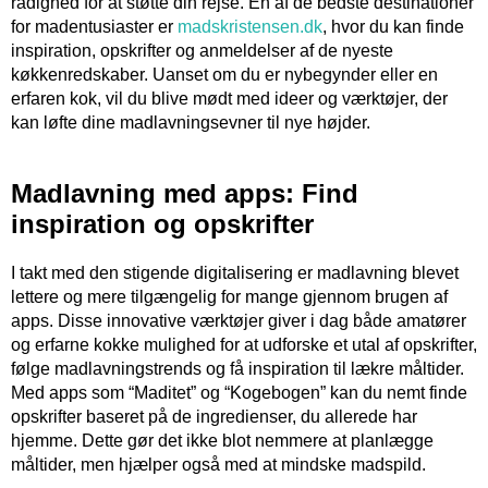
rådighed for at støtte din rejse. En af de bedste destinationer
for madentusiaster er
madskristensen.dk
, hvor du kan finde
inspiration, opskrifter og anmeldelser af de nyeste
køkkenredskaber. Uanset om du er nybegynder eller en
erfaren kok, vil du blive mødt med ideer og værktøjer, der
kan løfte dine madlavningsevner til nye højder.
Madlavning med apps: Find
inspiration og opskrifter
I takt med den stigende digitalisering er madlavning blevet
lettere og mere tilgængelig for mange gjennom brugen af
apps. Disse innovative værktøjer giver i dag både amatører
og erfarne kokke mulighed for at udforske et utal af opskrifter,
følge madlavningstrends og få inspiration til lækre måltider.
Med apps som “Maditet” og “Kogebogen” kan du nemt finde
opskrifter baseret på de ingredienser, du allerede har
hjemme. Dette gør det ikke blot nemmere at planlægge
måltider, men hjælper også med at mindske madspild.