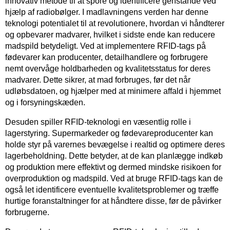
innovativ metode til at spore og identificere genstande ved
hjælp af radiobølger. I madlavningens verden har denne
teknologi potentialet til at revolutionere, hvordan vi håndterer
og opbevarer madvarer, hvilket i sidste ende kan reducere
madspild betydeligt. Ved at implementere RFID-tags på
fødevarer kan producenter, detailhandlere og forbrugere
nemt overvåge holdbarheden og kvalitetsstatus for deres
madvarer. Dette sikrer, at mad forbruges, før det når
udløbsdatoen, og hjælper med at minimere affald i hjemmet
og i forsyningskæden.
Desuden spiller RFID-teknologi en væsentlig rolle i
lagerstyring. Supermarkeder og fødevareproducenter kan
holde styr på varernes bevægelse i realtid og optimere deres
lagerbeholdning. Dette betyder, at de kan planlægge indkøb
og produktion mere effektivt og dermed mindske risikoen for
overproduktion og madspild. Ved at bruge RFID-tags kan de
også let identificere eventuelle kvalitetsproblemer og træffe
hurtige foranstaltninger for at håndtere disse, før de påvirker
forbrugerne.