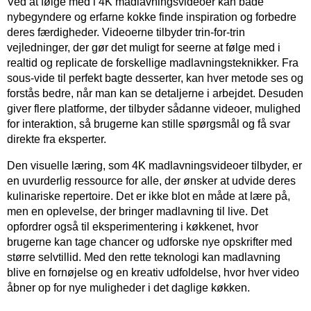
Ved at følge med i 4K madlavningsvideoer kan både
nybegyndere og erfarne kokke finde inspiration og forbedre
deres færdigheder. Videoerne tilbyder trin-for-trin
vejledninger, der gør det muligt for seerne at følge med i
realtid og replicate de forskellige madlavningsteknikker. Fra
sous-vide til perfekt bagte desserter, kan hver metode ses og
forstås bedre, når man kan se detaljerne i arbejdet. Desuden
giver flere platforme, der tilbyder sådanne videoer, mulighed
for interaktion, så brugerne kan stille spørgsmål og få svar
direkte fra eksperter.
Den visuelle læring, som 4K madlavningsvideoer tilbyder, er
en uvurderlig ressource for alle, der ønsker at udvide deres
kulinariske repertoire. Det er ikke blot en måde at lære på,
men en oplevelse, der bringer madlavning til live. Det
opfordrer også til eksperimentering i køkkenet, hvor
brugerne kan tage chancer og udforske nye opskrifter med
større selvtillid. Med den rette teknologi kan madlavning
blive en fornøjelse og en kreativ udfoldelse, hvor hver video
åbner op for nye muligheder i det daglige køkken.