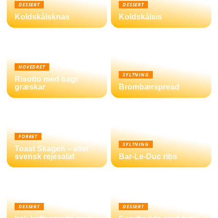
DESSERT
DESSERT
Koldskålsknas
Koldskålsis
HOVEDRET
SYLTNING
Risotto med bagt
græskar
Brombærspread
FORRET
SYLTNING
Toast Skagen – eller
svensk rejesalat
Bar-Le-Duc ribs
DESSERT
DESSERT