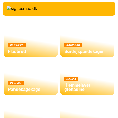
BAGVÆRK
BAGVÆRK
Fladbrød
Surdejspandekager
DRIKKE
DESSERT
Hjemmelavet
Pandekagekage
grenadine