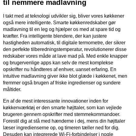
til nemmere madlavning
I takt med at teknologi udvikler sig, bliver vores køkkener
også mere intelligente. Smarte køkkenredskaber gør
madlavning til en leg og hjælper os med at spare tid og
kræfter. Fra intelligente blendere, der kan justere
hastigheden automatisk, til digitale termometre, der sikrer
den perfekte tilberedningstemperatur, revolutionerer disse
redskaber vores måde at lave mad på. Med enkle knapper
og brugervenlige apps kan selv de mest komplekse
opskrifter nu håndteres af enhver, uanset erfaring. En
intuitive madlavning giver ikke blot glæde i køkkenet, men
fremmer også brugen af friske ingredienser og sundere
måltider.
En af de mest interessante innovationer inden for
køkkenværktøj er den smarte højttaler, som kan vejlede
brugeren gennem opskrifter med stemmekommandoer.
Forestil dig at stå med hænderne i dej, mens din højttaler
læser ingredienserne op, og timeren tæller ned for dig.
Desuden kan integrerede Wi-Fi-forbindelser i nogle