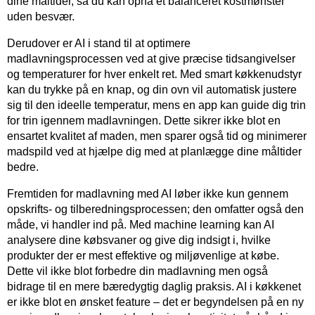
dine måltider, så du kan opnå et balanceret kostmønster
uden besvær.
Derudover er AI i stand til at optimere
madlavningsprocessen ved at give præcise tidsangivelser
og temperaturer for hver enkelt ret. Med smart køkkenudstyr
kan du trykke på en knap, og din ovn vil automatisk justere
sig til den ideelle temperatur, mens en app kan guide dig trin
for trin igennem madlavningen. Dette sikrer ikke blot en
ensartet kvalitet af maden, men sparer også tid og minimerer
madspild ved at hjælpe dig med at planlægge dine måltider
bedre.
Fremtiden for madlavning med AI løber ikke kun gennem
opskrifts- og tilberedningsprocessen; den omfatter også den
måde, vi handler ind på. Med machine learning kan AI
analysere dine købsvaner og give dig indsigt i, hvilke
produkter der er mest effektive og miljøvenlige at købe.
Dette vil ikke blot forbedre din madlavning men også
bidrage til en mere bæredygtig daglig praksis. AI i køkkenet
er ikke blot en ønsket feature – det er begyndelsen på en ny