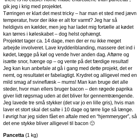
gik jeg i krig med projektet.
Tørringen er klart det mest tricky – har man et sted med jævn
temperatur, hvor der ikke er alt for varmt? Jeg har så
heldigvis en kælder, men jeg har ladet mig fortælle at kødet
kan tørres i køleskabet – dog helst ophængt.
Projektet tager ca. 14 dage, men der er nu ikke meget
arbejde involveret. Lave krydderiblanding, massere det ind i
kødet, lægge på køl og vende hver anden dag. Aftørre og
isætte snor, hænge op – og vente på det færdige resultat!
Jeg kan kun anbefale at gå i gang med dette projekt, det er
nemt, og resultatet er fabelagtigt. Krydret og alligevel med en
mild smag af svineflæsk – mums! Man kan bruge det alle
steder, hvor man ellers bruger bacon – den røgede paprika
giver lidt røgsmag uden at det bliver for gennemtrængende.
Jeg lavede tre små stykker (det var jo en lille gris), hvis man
laver et stort skal det salte i 10 dage og tørre lige så længe.
I øvrigt har jeg siden fået en aftale med en “hjemmeryger”, så
det ene stykke bliver alligevel til bacon 🙂
Pancetta
(1 kg)