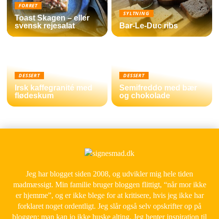
FORRET
SYLTNING
Toast Skagen – eller
svensk rejesalat
Bar-Le-Duc ribs
DESSERT
DESSERT
Irsk kaffegranité med
Semifreddo med bær
flødeskum
og chokolade
Jeg har blogget siden 2008, og udvikler mig hele tiden
madmæssigt. Min familie bruger bloggen flittigt, “når mor ikke
er hjemme”, og er ikke blege for at kritisere, hvis jeg ikke har
forklaret noget ordentligt. Jeg slår også selv opskrifter op på
bloggen; man kan jo ikke huske alting. Jeg henter inspiration til