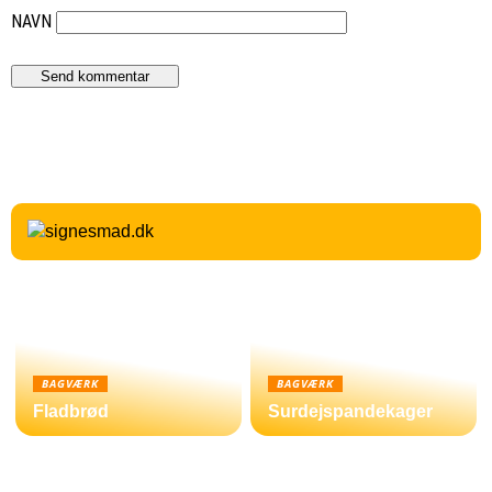
NAVN
BAGVÆRK
BAGVÆRK
Fladbrød
Surdejspandekager