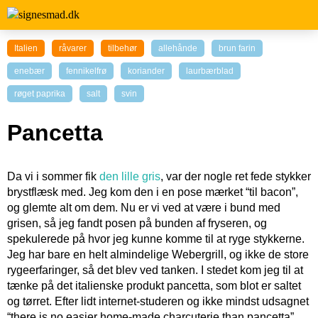
Italien
råvarer
tilbehør
allehånde
brun farin
enebær
fennikelfrø
koriander
laurbærblad
røget paprika
salt
svin
Pancetta
Da vi i sommer fik
den lille gris
, var der nogle ret fede stykker
brystflæsk med. Jeg kom den i en pose mærket “til bacon”,
og glemte alt om dem. Nu er vi ved at være i bund med
grisen, så jeg fandt posen på bunden af fryseren, og
spekulerede på hvor jeg kunne komme til at ryge stykkerne.
Jeg har bare en helt almindelige Webergrill, og ikke de store
rygeerfaringer, så det blev ved tanken. I stedet kom jeg til at
tænke på det italienske produkt pancetta, som blot er saltet
og tørret. Efter lidt internet-studeren og ikke mindst udsagnet
“there is no easier home-made charcuterie than pancetta”,