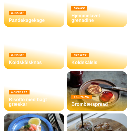
DRIKKE
DESSERT
Hjemmelavet
Pandekagekage
grenadine
DESSERT
DESSERT
Koldskålsknas
Koldskålsis
HOVEDRET
SYLTNING
Risotto med bagt
græskar
Brombærspread