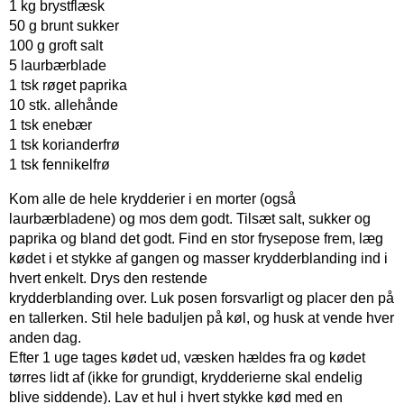
1 kg brystflæsk
50 g brunt sukker
100 g groft salt
5 laurbærblade
1 tsk røget paprika
10 stk. allehånde
1 tsk enebær
1 tsk korianderfrø
1 tsk fennikelfrø
Kom alle de hele krydderier i en morter (også
laurbærbladene) og mos dem godt. Tilsæt salt, sukker og
paprika og bland det godt. Find en stor frysepose frem, læg
kødet i et stykke af gangen og masser krydderblanding ind i
hvert enkelt. Drys den restende
krydderblanding over. Luk posen forsvarligt og placer den på
en tallerken. Stil hele baduljen på køl, og husk at vende hver
anden dag.
Efter 1 uge tages kødet ud, væsken hældes fra og kødet
tørres lidt af (ikke for grundigt, krydderierne skal endelig
blive siddende). Lav et hul i hvert stykke kød med en