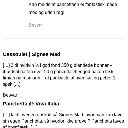
Kan melde at pancettaen er fantastisk, både
med og uden røg!
Besvar
Cassoulet | Signes Mad
[…] 3 dl hvidvin ½ l god fond 350 g blandede bønner –
iblødsat natten over 50 g pancetta eller god bacon frisk
timian og rosmarin – et par kviste af hver salt og peber 1
spsk […]
Besvar
Panchetta @ Viva Italia
[…] faldt over en opskrift på Signes Mad, hvor man kan lave
sin egen Panchetta, så hvorfor ikke prøve ? Panchetta laves
af brystflæsk, […]