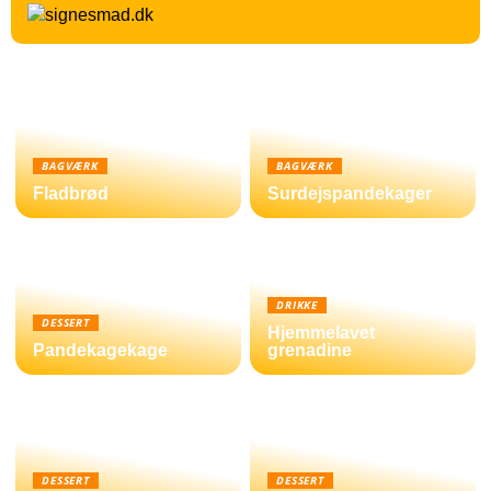
BAGVÆRK
BAGVÆRK
Fladbrød
Surdejspandekager
DRIKKE
DESSERT
Hjemmelavet
Pandekagekage
grenadine
DESSERT
DESSERT