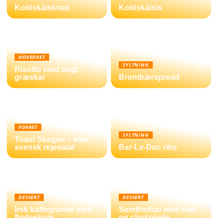
Koldskålsknas
Koldskålsis
HOVEDRET
SYLTNING
Risotto med bagt
græskar
Brombærspread
FORRET
SYLTNING
Toast Skagen – eller
svensk rejesalat
Bar-Le-Duc ribs
DESSERT
DESSERT
Irsk kaffegranité med
Semifreddo med bær
flødeskum
og chokolade