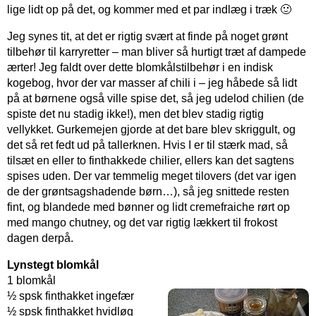
lige lidt op på det, og kommer med et par indlæg i træk 🙂
Jeg synes tit, at det er rigtig svært at finde på noget grønt
tilbehør til karryretter – man bliver så hurtigt træt af dampede
ærter! Jeg faldt over dette blomkålstilbehør i en indisk
kogebog, hvor der var masser af chili i – jeg håbede så lidt
på at børnene også ville spise det, så jeg udelod chilien (de
spiste det nu stadig ikke!), men det blev stadig rigtig
vellykket. Gurkemejen gjorde at det bare blev skriggult, og
det så ret fedt ud på tallerknen. Hvis I er til stærk mad, så
tilsæt en eller to finthakkede chilier, ellers kan det sagtens
spises uden. Der var temmelig meget tilovers (det var igen
de der grøntsagshadende børn…), så jeg snittede resten
fint, og blandede med bønner og lidt cremefraiche rørt op
med mango chutney, og det var rigtig lækkert til frokost
dagen derpå.
Lynstegt blomkål
1 blomkål
½ spsk finthakket ingefær
½ spsk finthakket hvidløg