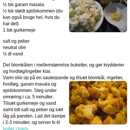
½ tsk garam masala
½ tsk stødt spidskommen (du
kan også bruge hel, hvis du
har det)
1 tsk gurkemeje
salt og peber
neutral olie
½ dl vand
Del blomkålen i mellemstørrelse buketter, og gør krydderier
og hvidløg/ingefær klar.
Varm olie op på en sauterpande og tilsæt blomkål, ingefær,
hvidløg, garam masala og
spidskommen. Steg under
omrøring i ca. 5 minutter.
Tilsæt gurkemeje og vand
samt lidt salt og peber og sæt
låg på panden. Lad det dampe
i 2-3 minutter, og server fx til
boller i karry
.