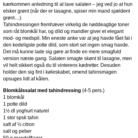
kærkommen anledning til at lave salaten – jeg ved jo at hun
elsker grønt (når der er lasagne, spiser min mand sjældent
grønt…).
Tahindressingen fremhæver virkelig de nøddeagtige toner
som råt blomkål har, og dild og mandler giver et elegant
mod- og medspil. Min eneste anke var at jeg havde fået fat i
den kedeligste potte dild, som stort set ingen smag havde.
Det må kunne lade sig gøre at finde en mere smagfuld
version næste gang. Salaten smagte skønt til lasagne, men
vil helt sikkert også du til vinterens kødretter. Desuden
holder den sig fint i køleskabet, omend tahinsmagen
opsuges lidt af kålen.
Blomkålssalat med tahindressing
(4-5 pers.)
1 blomkål
1 potte dild
1½ dl yoghurt naturel
1 stor spsk tahin
saft af ½ citron
salt og peber
50 g mandelflager