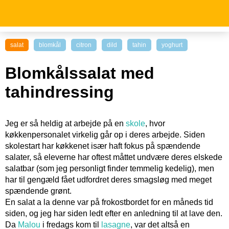
salat
blomkål
citron
dild
tahin
yoghurt
Blomkålssalat med
tahindressing
Jeg er så heldig at arbejde på en
skole
, hvor
køkkenpersonalet virkelig går op i deres arbejde. Siden
skolestart har køkkenet især haft fokus på spændende
salater, så eleverne har oftest måttet undvære deres elskede
salatbar (som jeg personligt finder temmelig kedelig), men
har til gengæld fået udfordret deres smagsløg med meget
spændende grønt.
En salat a la denne var på frokostbordet for en måneds tid
siden, og jeg har siden ledt efter en anledning til at lave den.
Da
Malou
i fredags kom til
lasagne
, var det altså en