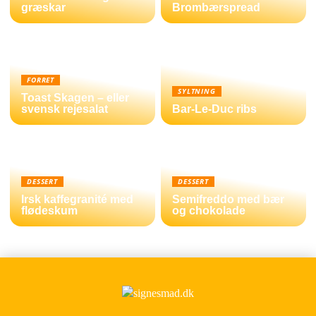
græskar
Brombærspread
FORRET
SYLTNING
Toast Skagen – eller
svensk rejesalat
Bar-Le-Duc ribs
DESSERT
DESSERT
Irsk kaffegranité med
Semifreddo med bær
flødeskum
og chokolade