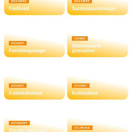
BAGVÆRK
BAGVÆRK
Fladbrød
Surdejspandekager
DRIKKE
DESSERT
Hjemmelavet
Pandekagekage
grenadine
DESSERT
DESSERT
Koldskålsknas
Koldskålsis
HOVEDRET
SYLTNING
Risotto med bagt