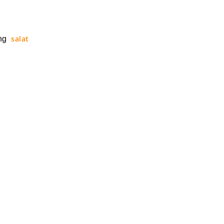
salat
ng