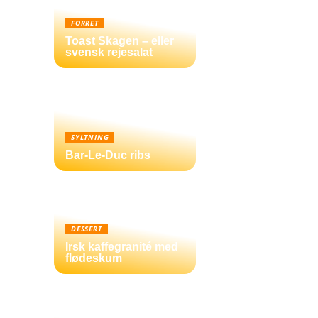
FORRET
Toast Skagen – eller
svensk rejesalat
SYLTNING
Bar-Le-Duc ribs
DESSERT
Irsk kaffegranité med
flødeskum