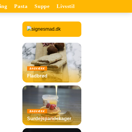
ing
Pasta
Suppe
Livsstil
BAGVÆRK
Fladbrød
BAGVÆRK
Surdejspandekager