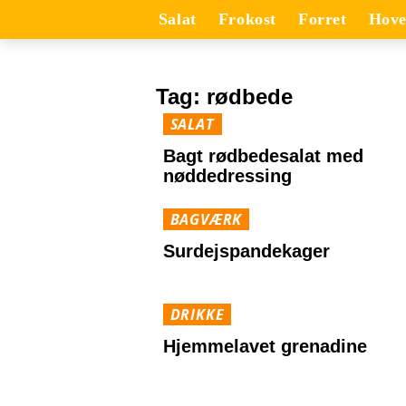
Salat
Frokost
Forret
Hove
Tag:
rødbede
SALAT
Bagt rødbedesalat med
nøddedressing
BAGVÆRK
Surdejspandekager
DRIKKE
Hjemmelavet grenadine