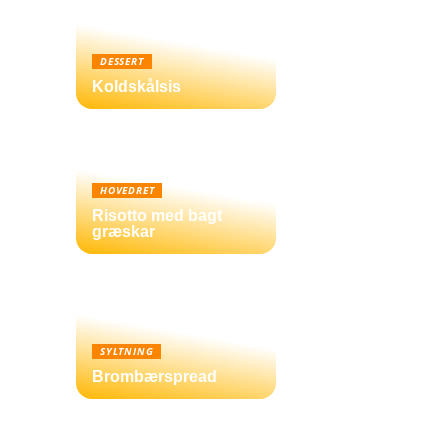
DESSERT
Koldskålsis
HOVEDRET
Risotto med bagt
græskar
SYLTNING
Brombærspread