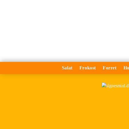
Salat
Frokost
Forret
Ho