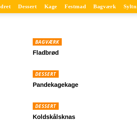
dret
Dessert
Kage
Festmad
Bagværk
Syltn
BAGVÆRK
Fladbrød
DESSERT
Pandekagekage
DESSERT
Koldskålsknas