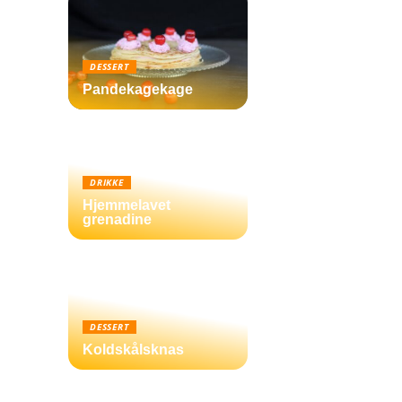
DESSERT
Pandekagekage
DRIKKE
Hjemmelavet
grenadine
DESSERT
Koldskålsknas