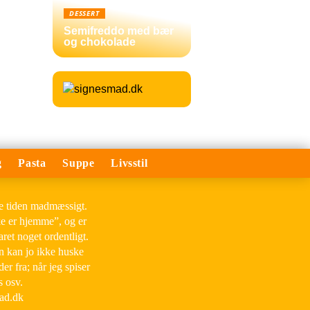
DESSERT
Semifreddo med bær
og chokolade
g
Pasta
Suppe
Livsstil
le tiden madmæssigt.
ke er hjemme”, og er
aret noget ordentligt.
an kan jo ikke huske
der fra; når jeg spiser
s osv.
mad.dk