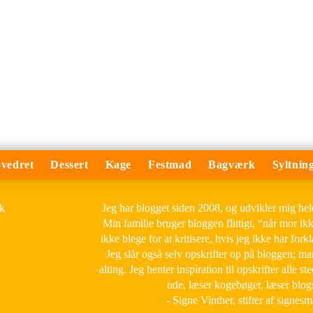
vedret
Dessert
Kage
Festmad
Bagværk
Syltnin
Jeg har blogget siden 2008, og udvikler mig he
Min familie bruger bloggen flittigt, “når mor ik
ikke blege for at kritisere, hvis jeg ikke har forkl
Jeg slår også selv opskrifter op på bloggen; m
alting. Jeg henter inspiration til opskrifter alle ste
ude, læser kogebøger, læser blog
- Signe Vinther, stifter af signes