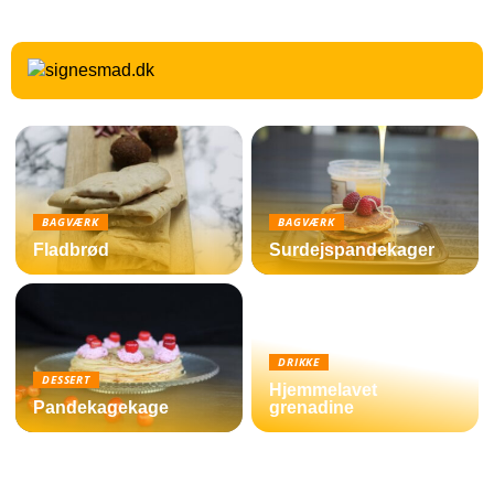
BAGVÆRK
BAGVÆRK
Fladbrød
Surdejspandekager
DRIKKE
DESSERT
Hjemmelavet
Pandekagekage
grenadine