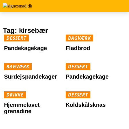
Tag:
kirsebær
DESSERT
BAGVÆRK
Pandekagekage
Fladbrød
BAGVÆRK
DESSERT
Surdejspandekager
Pandekagekage
DRIKKE
DESSERT
Hjemmelavet
Koldskålsknas
grenadine