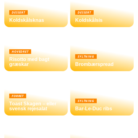
DESSERT
DESSERT
Koldskålsknas
Koldskålsis
HOVEDRET
SYLTNING
Risotto med bagt
græskar
Brombærspread
FORRET
SYLTNING
Toast Skagen – eller
svensk rejesalat
Bar-Le-Duc ribs