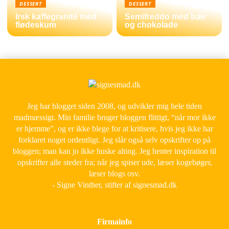
DESSERT
DESSERT
Irsk kaffegranité med
Semifreddo med bær
flødeskum
og chokolade
Jeg har blogget siden 2008, og udvikler mig hele tiden
madmæssigt. Min familie bruger bloggen flittigt, “når mor ikke
er hjemme”, og er ikke blege for at kritisere, hvis jeg ikke har
forklaret noget ordentligt. Jeg slår også selv opskrifter op på
bloggen; man kan jo ikke huske alting. Jeg henter inspiration til
opskrifter alle steder fra; når jeg spiser ude, læser kogebøger,
læser blogs osv.
- Signe Vinther, stifter af signesmad.dk
Firmainfo