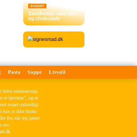
DESSERT
Semifreddo med bær
og chokolade
g
Pasta
Suppe
Livsstil
le tiden madmæssigt.
ke er hjemme”, og er
aret noget ordentligt.
an kan jo ikke huske
der fra; når jeg spiser
s osv.
mad.dk