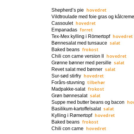
hovedret
Shepherd’s pie
Vildtroulade med foie gras og kålcrem
hovedret
Cassoulet
forret
Empanadas
hovedret
Tex-Mex kylling i Römertopf
salat
Bønnesalat med tunsauce
frokost
Baked beans
hovedret
Chili con carne version II
salat
Grønne bønner med persille
salat
Revet salat med bønner
hovedret
Sur-sød stirfry
tilbehør
Forårs-stuvning
frokost
Madpakke-salat
salat
Grøn bønnesalat
ho
Suppe med butter beans og bacon
salat
Basilikum-kartoffelsalat
hovedret
Kylling i Rømertopf
frokost
Baked beans
hovedret
Chili con carne