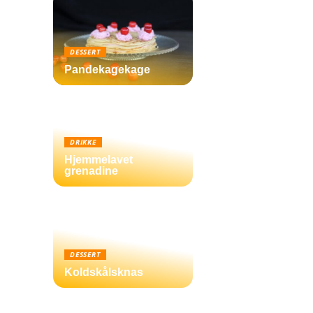
DESSERT
Pandekagekage
DRIKKE
Hjemmelavet
grenadine
DESSERT
Koldskålsknas