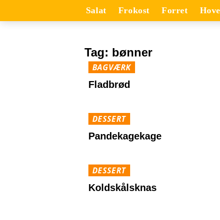
Salat
Frokost
Forret
Hove
Tag:
bønner
BAGVÆRK
Fladbrød
DESSERT
Pandekagekage
DESSERT
Koldskålsknas