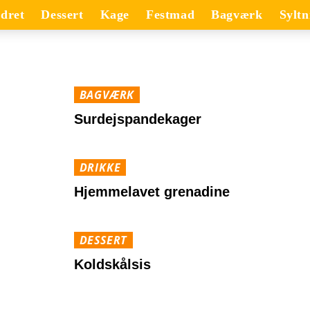
dret
Dessert
Kage
Festmad
Bagværk
Syltn
BAGVÆRK
Surdejspandekager
DRIKKE
Hjemmelavet grenadine
DESSERT
Koldskålsis