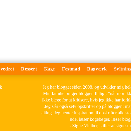
vedret
Dessert
Kage
Festmad
Bagværk
Syltnin
Jeg har blogget siden 2008, og udvikler mig he
Min familie bruger bloggen flittigt, “når mor ik
ikke blege for at kritisere, hvis jeg ikke har forkl
Jeg slår også selv opskrifter op på bloggen; m
alting. Jeg henter inspiration til opskrifter alle ste
ude, læser kogebøger, læser blog
- Signe Vinther, stifter af signes