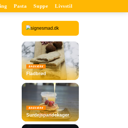
ing
Pasta
Suppe
Livsstil
BAGVÆRK
Fladbrød
BAGVÆRK
Surdejspandekager