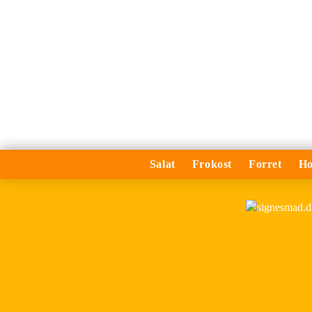
Salat
Frokost
Forret
Ho