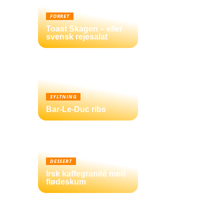
FORRET
Toast Skagen – eller
svensk rejesalat
SYLTNING
Bar-Le-Duc ribs
DESSERT
Irsk kaffegranité med
flødeskum