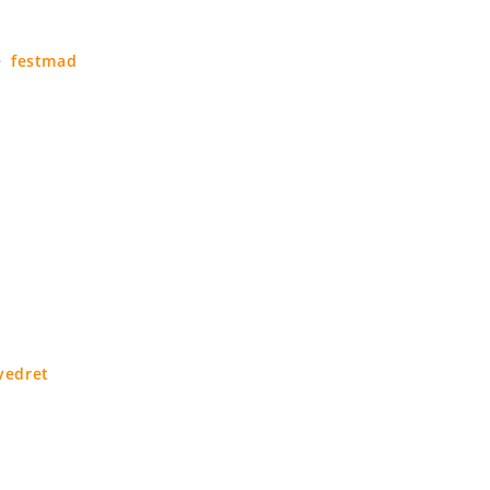
festmad
e
vedret