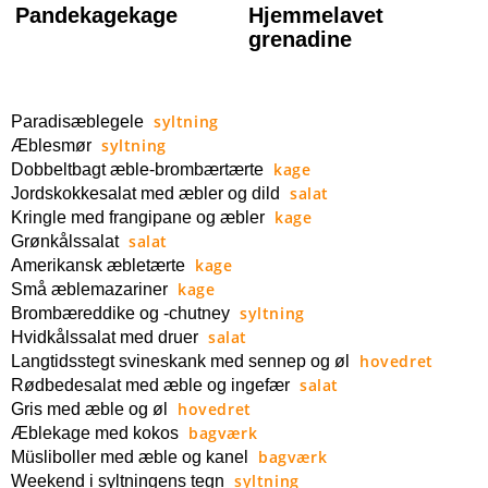
Pandekagekage
Hjemmelavet
grenadine
syltning
Paradisæblegele
syltning
Æblesmør
kage
Dobbeltbagt æble-brombærtærte
salat
Jordskokkesalat med æbler og dild
kage
Kringle med frangipane og æbler
salat
Grønkålssalat
kage
Amerikansk æbletærte
kage
Små æblemazariner
syltning
Brombæreddike og -chutney
salat
Hvidkålssalat med druer
hovedret
Langtidsstegt svineskank med sennep og øl
salat
Rødbedesalat med æble og ingefær
hovedret
Gris med æble og øl
bagværk
Æblekage med kokos
bagværk
Müsliboller med æble og kanel
syltning
Weekend i syltningens tegn