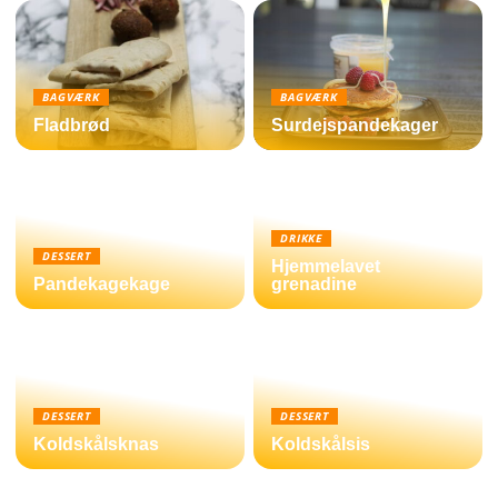
BAGVÆRK
BAGVÆRK
Fladbrød
Surdejspandekager
DRIKKE
DESSERT
Hjemmelavet
Pandekagekage
grenadine
DESSERT
DESSERT
Koldskålsknas
Koldskålsis