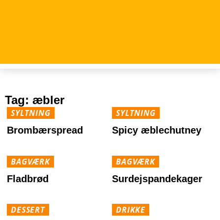
Tag:
æbler
SYLTNING
SYLTNING
Brombærspread
Spicy æblechutney
BAGVÆRK
BAGVÆRK
Fladbrød
Surdejspandekager
DESSERT
DRIKKE