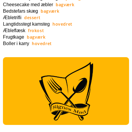
bagværk
Cheesecake med æbler
bagværk
Bedstefars skæg
dessert
Æbletrifli
hovedret
Langtidsstegt kamsteg
frokost
Æbleflæsk
bagværk
Frugtkage
hovedret
Boller i karry