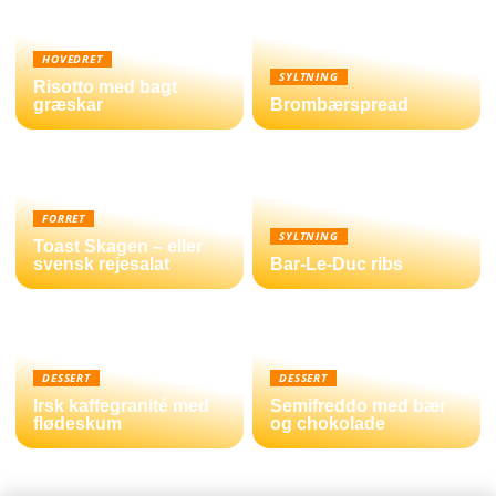
HOVEDRET
SYLTNING
Risotto med bagt
græskar
Brombærspread
FORRET
SYLTNING
Toast Skagen – eller
svensk rejesalat
Bar-Le-Duc ribs
DESSERT
DESSERT
Irsk kaffegranité med
Semifreddo med bær
flødeskum
og chokolade